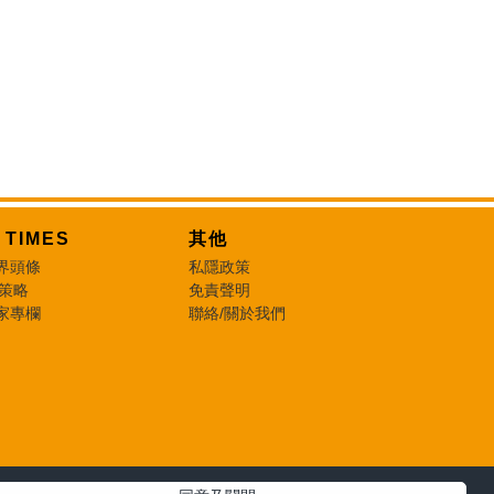
T TIMES
其他
界頭條
私隱政策
 策略
免責聲明
家專欄
聯絡/關於我們