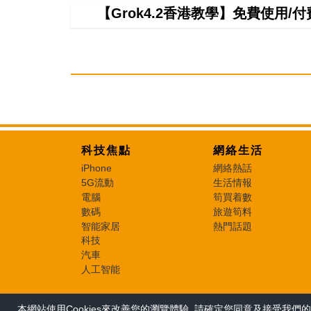
【Grok4.2香港教學】免費使用/付費
科技焦點
網絡生活
iPhone
網絡熱話
5G流動
生活情報
電腦
筍買着數
數碼
旅遊筍料
智能家居
熱門話題
科技
汽車
人工智能
本網站使用Cookies來改善您的瀏覽體驗, 請確定您同意及接受我們的