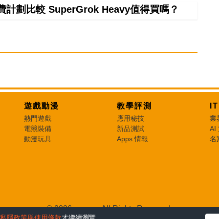
計劃比較 SuperGrok Heavy值得買嗎？
遊戲動漫
教學評測
I
熱門遊戲
應用秘技
業
電競裝備
新品測試
AI
動漫玩具
Apps 情報
名
© 2026 e-zone. All Rights Reserved.
私隱政策與使用條款
才繼續瀏覽。