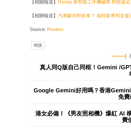
【相關報道】
Honda 推智能工作機械車 輕鬆遊
【相關報道】
汽車斷供即收車？ 福特新專利支援
Source:
Reuters
科技
真人同Q版自己同框！Gemini /
Google Gemini好用嗎？香港Ge
免費
港女必備！《男友照相機》爆紅 AI
費