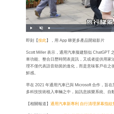
載
播
開
入
放
啟
完
音
畢
效
:
即刻【
按此
】，用 App 睇更多產品開箱影片
1
0
.
8
Scott Miller 表示，通用汽車擬建類似 Ch
0
%
車功能、整合日歷時間表資訊，又或者提供用家
理不僅代表語音助斑的進化，而是意味客戶在之
鮮感。
早在 2021 年通用汽車已與 Microsoft 合作，
多科技技術植入車輛之中，如訊息娛樂系統、自
【相關報道】
通用汽車新專利 自行清理屏幕指紋