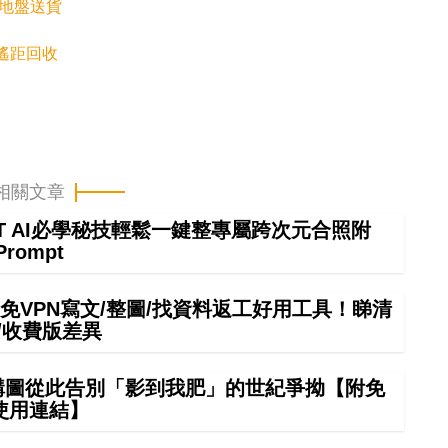
走地盤送貨
遙距回收
相關文章
GPT AI必學秘技輕鬆一鍵整專屬跨次元合照附
Prompt
mini免VPN寫文/整圖/找資料返工好用工具！睇清
/收費版差異
 構圖從此告別「影到我肥」的世紀爭拗【附免
使用連結】