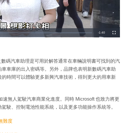
剩
-
1:40
全
螢
幕
餘
時
間
atGPT 之數碼汽車助理是可用於解答通常在車輛說明書可找到的汽
泊車車庫的出入密碼等。另外，品牌也表明新數碼汽車助
後的時間可以體驗更多新興汽車技術，得到更大的用車新
旨在加速無人駕駛汽車商業化進度。同時 Microsoft 也致力將更
動駕駛、控制電池性能系統，以及更多功能操作系統等。
無難度