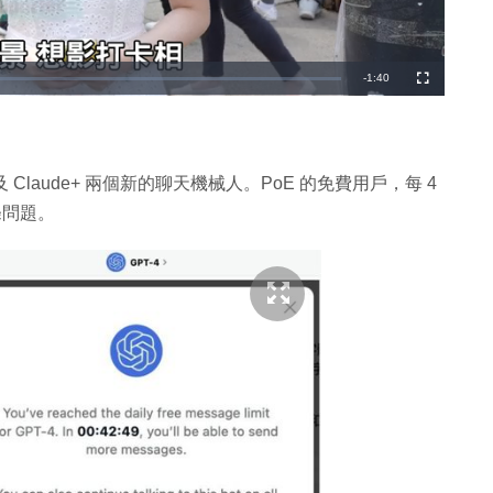
剩
-
1:40
全
螢
幕
餘
時
間
 及 Claude+ 兩個新的聊天機械人。PoE 的免費用戶，每 4
 條問題。