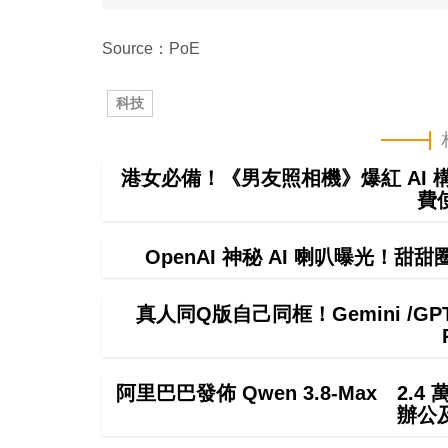
Source：PoE
科技
港女必備！《男友照相機》爆紅 AI
費
OpenAI 神秘 AI 喇叭曝光！甜
真人同Q版自己同框！Gemini /
阿里巴巴發佈 Qwen 3.8-Max 2.
辦公