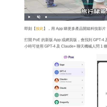
載
播
開
入
放
啟
完
音
畢
效
:
即刻【
按此
】，用 App 睇更多產品開箱科技影片
3
2
.
4
打開 PoE 的新版 App 或網頁版，會找到 GPT-4
0
%
小時可使用 GPT-4 及 Claude+ 聊天機械人問 1