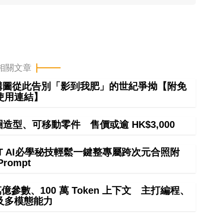
相關文章
 構圖從此告別「影到我肥」的世紀爭拗【附免
使用連結】
甜圈造型、可移動零件 售價或逾 HK$3,000
GPT AI必學秘技輕鬆一鍵整專屬跨次元合照附
Prompt
4 萬億參數、100 萬 Token 上下文 主打編程、
及多模態能力