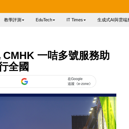
教學評測
EduTech
IT Times
生成式AI與雲端
CMHK 一咭多號服務助
行全國
在Google
追蹤《e-zone》