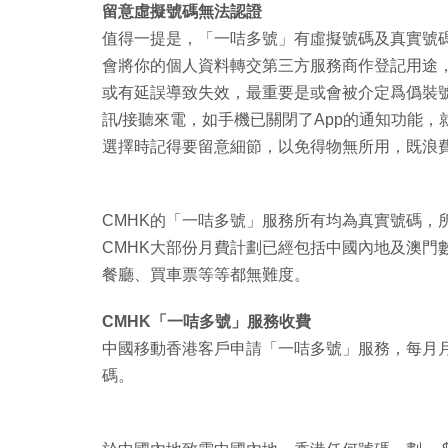
留意虛擬號碼無法認證
值得一提是，「一咭多號」有虛擬號碼及真實號
會將你的個人資料轉交第三方服務商作登記用途
或有延誤導致失效，最重要是或會被介定爲僞裝號
訊/接聽來電，如手機已關閉了App的通知功能
選擇時記得要留意細節，以免得物無所用，既浪
CMHK的「一咭多號」服務所有均為真實號碼，
CMHK大部份月費計劃已經包括中國內地及澳門
餐廳、買車票等等都無難度。
CMHK「一咭多號」服務收費
中國移動香港客戶申請「一咭多號」服務，每月月
碼。