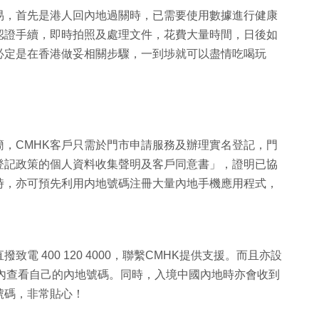
易，首先是港人回內地過關時，已需要使用數據進行健康
認證手續，即時拍照及處理文件，花費大量時間，日後如
必定是在香港做妥相關步驟，一到埗就可以盡情吃喝玩
，CMHK客戶只需於門市申請服務及辦理實名登記，門
登記政策的個人資料收集聲明及客戶同意書」，證明已協
時，亦可預先利用内地號碼注冊大量內地手機應用程式，
 400 120 4000，聯繫CMHK提供支援。而且亦設
的賬戶內查看自己的內地號碼。同時，入境中國內地時亦會收到
號碼，非常貼心！