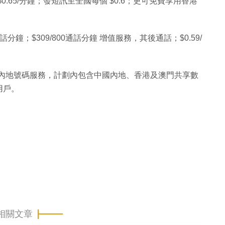
.65/分鐘；發短訊至全國每個 $0.6；更可免費享用香港
0通話分鐘；$309/800通話分鐘 增值服務，其後通話；$0.59/
」內地號碼服務，計劃內包含中國內地、香港及澳門共享數
用戶。
相關文章