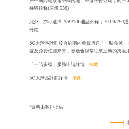
於中國內地致電中國內地、香港任何號碼，劃一 $0
接駁鈴聲(原價 $38)
此外，亦可選擇: $59/100通話分鐘； $109/25
分鐘
5G大灣區計劃於合約期內免費贈送「一咭多號
據及免費任聽來電，更適合經常往來三地的跨境
「一咭多號」服務申請詳情：
按此
5G大灣區計劃詳情：
按此
*資料由客戶提供