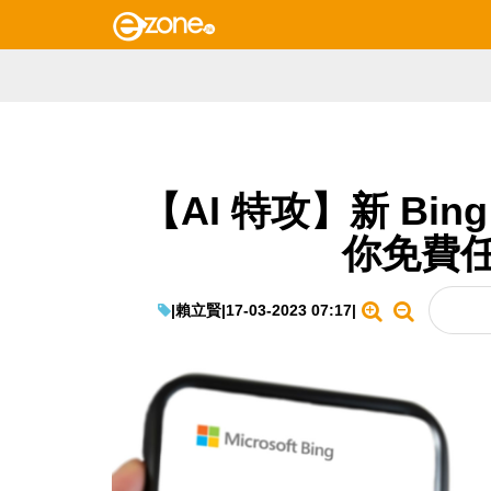
【AI 特攻】新 Bi
你免費任
|
賴立賢
|
17-03-2023 07:17
|