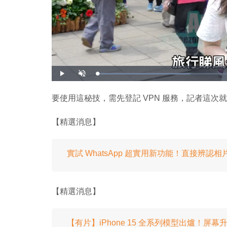
載
播
開
入
放
啟
完
音
畢
效
:
要使用這秘技，需先登記 VPN 服務，記者這次
3
2
.
4
【精選消息】
0
%
實試 WhatsApp 超實用新功能！直接辨
【精選消息】
【有片】iPhone 15 全系列模型出爐！屏幕