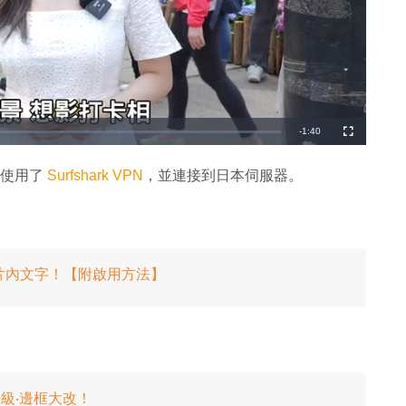
剩
-
1:40
全
螢
幕
餘
就使用了
Surfshark VPN
，並連接到日本伺服器。
時
間
認相片內文字！【附啟用方法】
升級‧邊框大改！