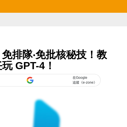
ng 免排隊‧免批核秘技！教
玩 GPT-4！
在Google
追蹤《e-zone》