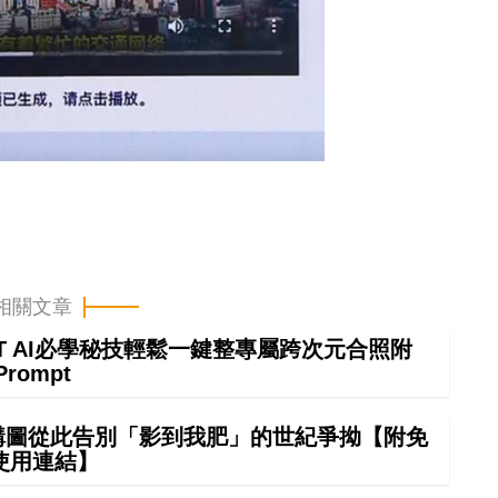
相關文章
GPT AI必學秘技輕鬆一鍵整專屬跨次元合照附
Prompt
 構圖從此告別「影到我肥」的世紀爭拗【附免
使用連結】