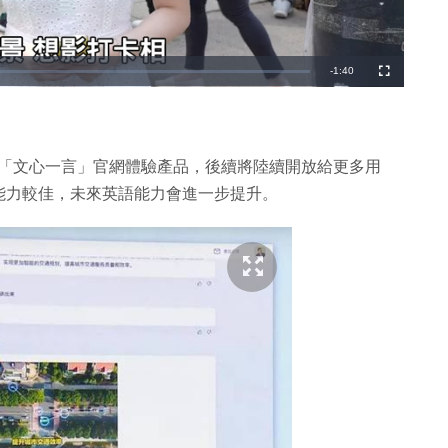
剩
-
1:40
全
螢
幕
餘
時
間
，在「文心一言」官網體驗產品，後續將陸續開放給更多用
能力較佳，未來英語能力會進一步提升。