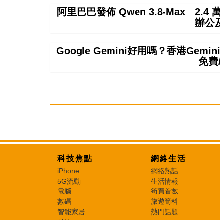
阿里巴巴發佈 Qwen 3.8-Max 2.
辦公
Google Gemini好用嗎？香港Ge
免費
科技焦點
網絡生活
iPhone
網絡熱話
5G流動
生活情報
電腦
筍買着數
數碼
旅遊筍料
智能家居
熱門話題