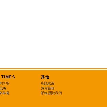
T TIMES
其他
界頭條
私隱政策
 策略
免責聲明
家專欄
聯絡/關於我們