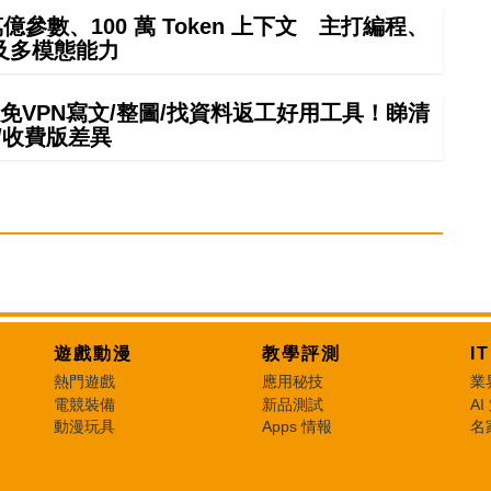
4 萬億參數、100 萬 Token 上下文 主打編程、
及多模態能力
mini免VPN寫文/整圖/找資料返工好用工具！睇清
/收費版差異
遊戲動漫
教學評測
I
熱門遊戲
應用秘技
業
電競裝備
新品測試
AI
動漫玩具
Apps 情報
名