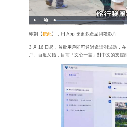
載
播
開
入
放
啟
完
音
畢
效
:
即刻【
按此
】，用 App 睇更多產品開箱影片
3
2
.
4
3 月 16 日起，首批用戶即可通過邀請測試碼
0
%
戶。
百度又指，目前
「文心一言」對中文的支援