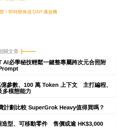
歌都有靚聲！即時變身成 DAP 播放機
相關文章
GPT AI必學秘技輕鬆一鍵整專屬跨次元合照附
Prompt
4 萬億參數、100 萬 Token 上下文 主打編程、
及多模態能力
計劃比較 SuperGrok Heavy值得買嗎？
甜圈造型、可移動零件 售價或逾 HK$3,000