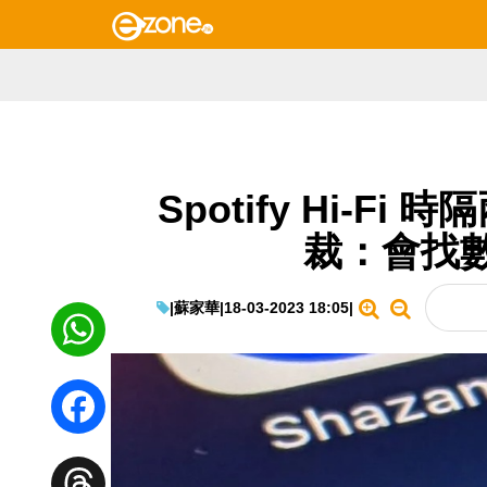
Spotify Hi-F
裁：會找
|
蘇家華
|
18-03-2023 18:05
|
WhatsApp
Facebook