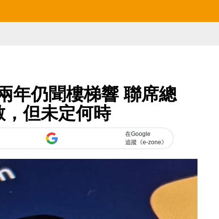
i 時隔兩年仍聞樓梯響 聯席總
數，但未定何時
在Google
追蹤《e-zone》