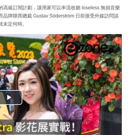
i-Fi 的高級訂閱計劃，讓用家可以串流收聽 loseless 無損音樂
而品牌聯席總裁 Gustav Söderström 日前接受外媒訪問談
，但就未定何時。
播
放
影