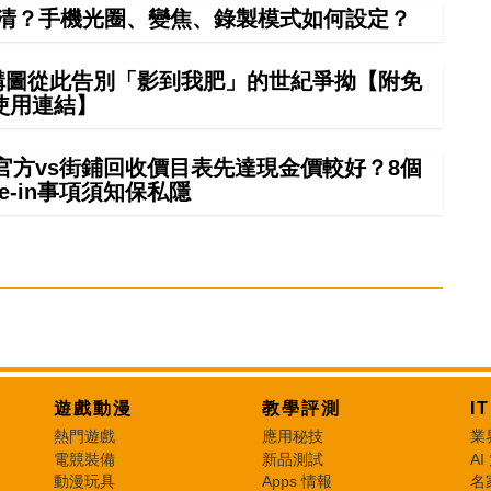
清？手機光圈、變焦、錄製模式如何設定？
 構圖從此告別「影到我肥」的世紀爭拗【附免
使用連結】
 in官方vs街鋪回收價目表先達現金價較好？8個
rade-in事項須知保私隱
遊戲動漫
教學評測
I
熱門遊戲
應用秘技
業
電競裝備
新品測試
AI
動漫玩具
Apps 情報
名