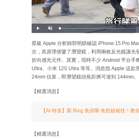
載
播
開
入
放
啟
完
音
畢
效
:
星級 Apple 分析師郭明錤確認 iPhone 15 Pro
3
2
次，其原理借鑒了潛望鏡，利用兩枚反光鏡讓光
.
4
0
折向感光元件。其實，現時不少 Android 平台手機都
%
Ultra、小米 12S Ultra 等等。消息指 Ap
24mm 估算，即潛望鏡頭焦距將可達到 144mm。
【精選消息】
【AI 特攻】新 Bing 免排隊‧免批核秘技！教
【精選消息】