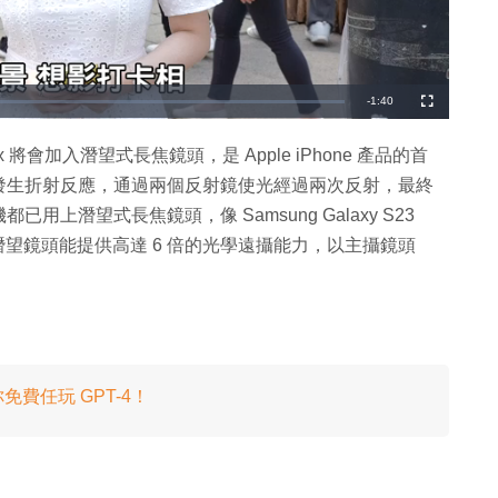
剩
-
1:40
全
螢
幕
餘
 Max 將會加入潛望式長焦鏡頭，是 Apple iPhone 產品的首
時
發生折射反應，通過兩個反射鏡使光經過兩次反射，最終
間
已用上潛望式長焦鏡頭，像 Samsung Galaxy S23
ple 這款潛望鏡頭能提供高達 6 倍的光學遠攝能力，以主攝鏡頭
你免費任玩 GPT-4！