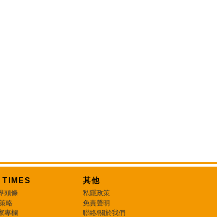
T TIMES
其他
界頭條
私隱政策
 策略
免責聲明
家專欄
聯絡/關於我們