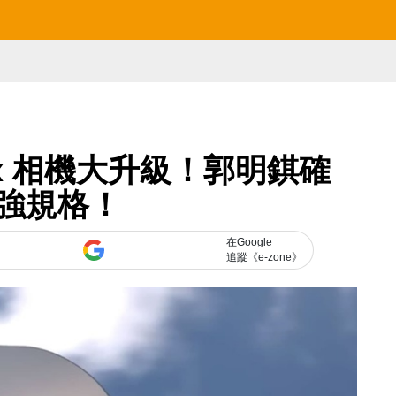
o Max 相機大升級！郭明錤確
強規格！
在Google
追蹤《e-zone》