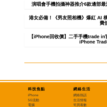
演唱會手機拍攝神器推介6款邊部最
港女必備！《男友照相機》爆紅 AI
費
【iPhone回收價】二手手機trade
iPhone T
科技焦點
網絡生活
iPhone
網絡熱話
5G流動
生活情報
電腦
筍買着數