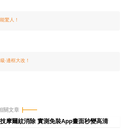
7 效能驚人！
升級‧邊框大改！
相關文章
技摩爾紋消除 實測免裝App畫面秒變高清