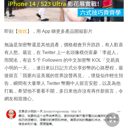
放
影
片
即刻【
按此
】，用 App 睇更多產品開箱影片
無論是加密幣還是其他資產，價格都會升升跌跌，有人歡喜
有人愁。最近，在 Twitter 上一名頭像模仿富豪「李超人」
而聞名，有近 5 千 Followers 的中文加密幣 KOL「交易員
小明的一天」，連日來以日記方式分享炒幣的心路歷程，最
後留言「我要向這美麗的世界說聲再見」，懷疑似作輕生預
告，瞬間有大量華人 Twitter 幣圈中人留言安慰，以及為他
打氣，希望他不要看不開，多日來他亦沒有再作新留言，令
網友相當擔心。