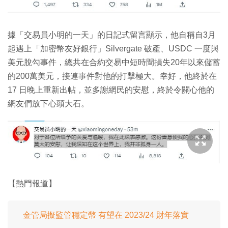
據「交易員小明的一天」的日記式留言顯示，他自稱自3月
起遇上「加密幣友好銀行」Silvergate 破產、USDC 一度與
美元脫勾事件，總共在合約交易中短時間損失20年以來儲蓄
的200萬美元，接連事件對他的打擊極大。幸好，他終於在
17 日晚上重新出帖，並多謝網民的安慰，終於令關心他的
網友們放下心頭大石。
【熱門報道】
金管局擬監管穩定幣 有望在 2023/24 財年落實