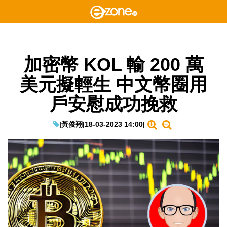
加密幣 KOL 輸 200 萬
美元擬輕生 中文幣圈用
戶安慰成功挽救
|
黃俊翔
|
18-03-2023 14:00
|