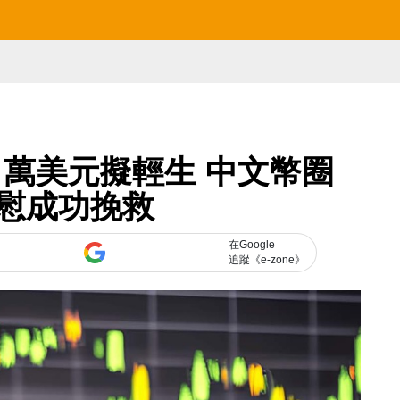
00 萬美元擬輕生 中文幣圈
慰成功挽救
在Google
追蹤《e-zone》