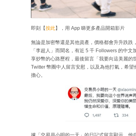
即刻【
按此
】，用 App 睇更多產品開箱影片
無論是加密幣還是其他資產，價格都會升升跌跌，有人
「李超人」而聞名，有近 5 千 Followers 
享炒幣的心路歷程，最後留言「我要向這美麗的
Twitter 幣圈中人留言安慰，以及為他打氣
擔心。
據「交易員小明的一天」的日記式留言顯示，他自稱自