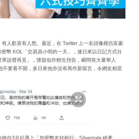
片
歡喜有人愁。最近，在 Twitter 上一名頭像模仿富豪
的中文加密幣 KOL「交易員小明的一天」，連日來以日記方式分
世界說聲再見」，懷疑似作輕生預告，瞬間有大量華人
，希望他不要看不開，多日來他亦沒有再作新留言，令網友相當
3月起遇上「加密幣友好銀行」Silvergate 破產、