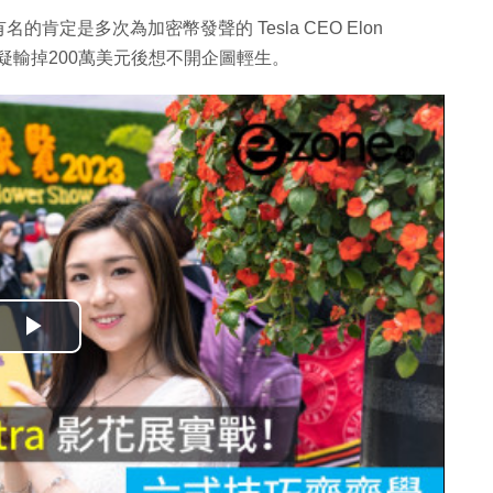
定是多次為加密幣發聲的 Tesla CEO Elon
疑輸掉200萬美元後想不開企圖輕生。
播
放
影