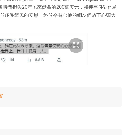
短時間損失20年以來儲蓄的200萬美元，接連事件對他的
帖，並多謝網民的安慰，終於令關心他的網友們放下心頭大
實