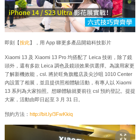
播
放
影
片
即刻【
按此
】，用 App 睇更多產品開箱科技影片
Xiaomi 13 及 Xiaomi 13 Pro 均搭配了 Leica 技術，除了鏡
頭外，還有多款 Leica 調色及鏡頭效果供選擇。為讓用家更
了解新機效能，csl. 將於旺角旗艦店及尖沙咀 1010 Center
內設置了相展，並且提供照相體驗活動，有專人以 Xiaomi
13 系列為大家拍照。想睇體驗就要前往 csl 預約登記。提提
大家，活動由即日起至 3 月 31 日。
預約方法：
http://bit.ly/3FwKkiq