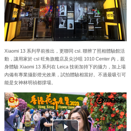
Xiaomi 13 系列早前推出，更聯同 csl. 聯辨了照相體驗館活
動，讓用家於 csl 旺角旗艦店及尖沙咀 1010 Center 內，親
身體驗 Xiaomi 13 系列在 Leica 技術加持下的攝力，加上場
內備有專業攝影燈光效果，試拍體驗相當好。不過最吸引可
能是女神林明禎都撐場。