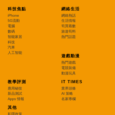
科技焦點
網絡生活
iPhone
網絡熱話
5G流動
生活情報
電腦
筍買着數
數碼
旅遊筍料
智能家居
熱門話題
科技
汽車
人工智能
遊戲動漫
熱門遊戲
電競裝備
動漫玩具
教學評測
IT TIMES
應用秘技
業界頭條
新品測試
AI 策略
Apps 情報
名家專欄
其他
私隱政策