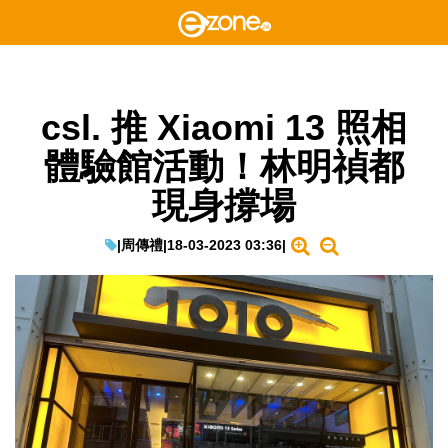
csl. 推 Xiaomi 13 照相
體驗館活動！林明禎都
現身撐場
|
周傳禮
|
18-03-2023 03:36
|