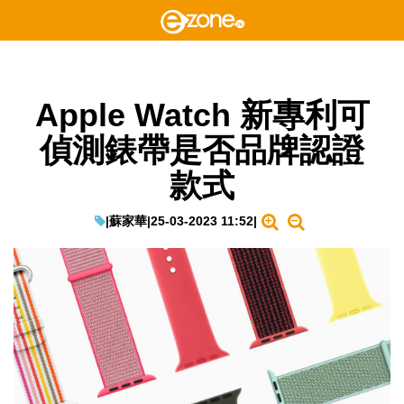
Apple Watch 新專利可
偵測錶帶是否品牌認證
款式
|
蘇家華
|
25-03-2023 11:52
|