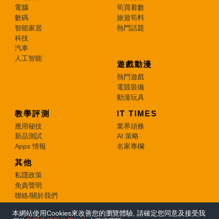
電腦
筍買着數
數碼
旅遊筍料
智能家居
熱門話題
科技
汽車
人工智能
遊戲動漫
熱門遊戲
電競裝備
動漫玩具
教學評測
IT TIMES
應用秘技
業界頭條
新品測試
AI 策略
Apps 情報
名家專欄
其他
私隱政策
免責聲明
聯絡/關於我們
本網站使用Cookies來改善您的瀏覽體驗, 請確定您同意及接受我
© 2026 e-zone. All Rights Reserved.