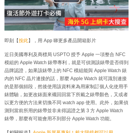
播
放
影
片
即刻【
按此
】，用 App 睇更多產品開箱影片
近日美國專利及商標局 USPTO 授予 Apple 一項整合 NFC
模組的 Apple Watch 錶帶專利，就是可偵測該錶帶是否得到
品牌認證，如果該錶帶上的 NFC 模組能與 Apple Watch 錶
內的 NFC 晶片連接的話，那麼 Apple Watch 就可識別連接
的是那個頻段，然後使用該資料來為用家制訂個人化使用手
錶體驗，如更改錶面來襯回回當下所戴之錶帶顏色，又或者
以更方便的方法來切換不同 watch app 使用。此外，如果偵
測到當前所用的錶帶並非未得認證之第 3 方 Apple Watch
錶帶，那麼有可能會用不到部分 Apple Watch 功能。
【相關報道】
Apple 新屏幕專利！戴太陽鏡都可以用