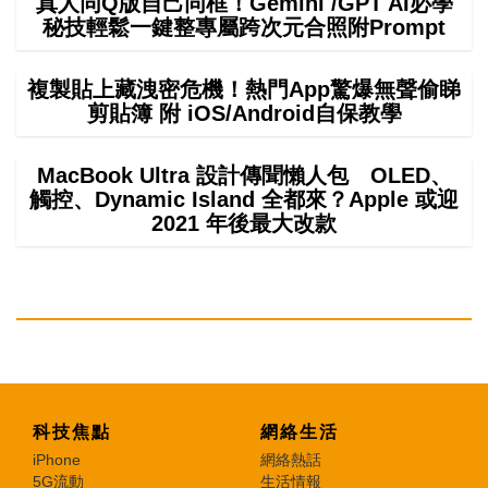
真人同Q版自己同框！Gemini /GPT AI必學
秘技輕鬆一鍵整專屬跨次元合照附Prompt
複製貼上藏洩密危機！熱門App驚爆無聲偷睇
剪貼簿 附 iOS/Android自保教學
MacBook Ultra 設計傳聞懶人包 OLED、
觸控、Dynamic Island 全都來？Apple 或迎
2021 年後最大改款
科技焦點
網絡生活
iPhone
網絡熱話
5G流動
生活情報