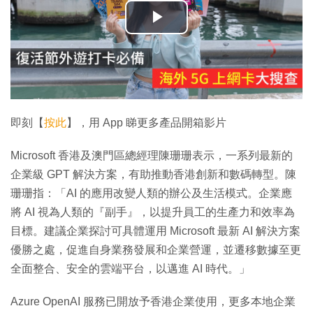
播
放
影
片
即刻【
按此
】，用 App 睇更多產品開箱影片
Microsoft 香港及澳門區總經理陳珊珊表示，一系列最新的
企業級 GPT 解決方案，有助推動香港創新和數碼轉型。陳
珊珊指：「AI 的應用改變人類的辦公及生活模式。企業應
將 AI 視為人類的『副手』，以提升員工的生產力和效率為
目標。建議企業探討可具體運用 Microsoft 最新 AI 解決方案
優勝之處，促進自身業務發展和企業營運，並遷移數據至更
全面整合、安全的雲端平台，以邁進 AI 時代。」
Azure OpenAI 服務已開放予香港企業使用，更多本地企業