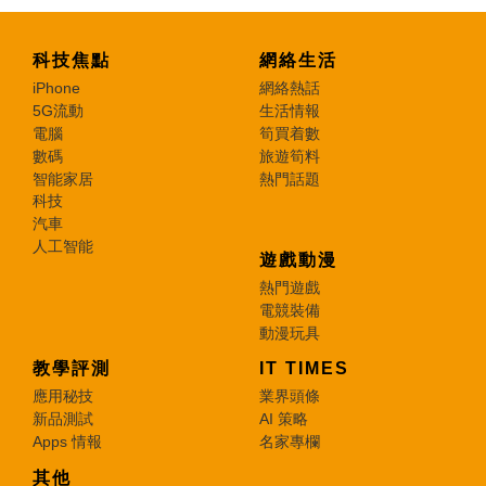
科技焦點
網絡生活
iPhone
網絡熱話
5G流動
生活情報
電腦
筍買着數
數碼
旅遊筍料
智能家居
熱門話題
科技
汽車
人工智能
遊戲動漫
熱門遊戲
電競裝備
動漫玩具
教學評測
IT TIMES
應用秘技
業界頭條
新品測試
AI 策略
Apps 情報
名家專欄
其他