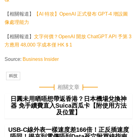
【相關報道】
【AI 特攻】OpenAI 正式發布 GPT-4 增設圖
像處理能力
【相關報道】
文字何價？OpenAI 開放 ChatGPT API 予第 3
方應用 48,000 字成本僅 HK＄1
Source:
Business Insider
科技
相關文章
日圓未用晒唔想帶返香港？日本機場兌換神
器 免手續費直入Suica西瓜卡【附使用方法
及位置】
USB-C線外表一樣速度差166倍！正反插速度
唔同！揭充到電傳唔到Data死穴附買線指南