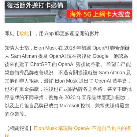
放
影
片
即刻【
按此
】，用 App 睇更多產品開箱影片
知情人士指，Elon Musk 在 2018 年初跟 OpenAI 聯合創辦
人 Sam Altman 提及 OpenAI 現在落後於 Google，他認為
後來創建了 ChatGPT 的 OpenAI 落後於谷歌。 希望自己能
親自領導品牌改善現況，不過有關提議就被 Sam Altman 及
其他創辦人拒絕，最終 Elon Musk 退出了 OpenAI 董事會，
也不再重金捐獻，往後也正式跟品牌各走各路，甚至不斷批
評品牌的不同舉措，例如在 2020 年直斥品牌應更加開放，
以及上月坦言品牌已成由 Microsoft 控制，兼常想賺得最盡
的企業等。
【相關報道】
Elon Musk 稱現時 OpenAI 不是自己創立的模
樣