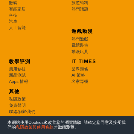
數碼
旅遊筍料
智能家居
熱門話題
科技
汽車
人工智能
遊戲動漫
熱門遊戲
電競裝備
動漫玩具
教學評測
IT TIMES
應用秘技
業界頭條
新品測試
AI 策略
Apps 情報
名家專欄
其他
私隱政策
免責聲明
聯絡/關於我們
本網站使用Cookies來改善您的瀏覽體驗, 請確定您同意及接受我
© 2026 e-zone. All Rights Reserved.
們的
私隱政策與使用條款
才繼續瀏覽。