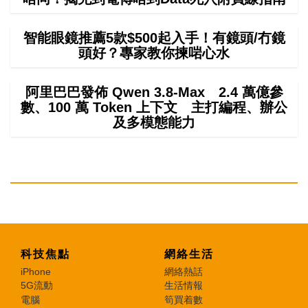
智能眼鏡推薦5款$500起入手！有鏡頭/冇鏡
頭好？專家教你揀啱心水
阿里巴巴發佈 Qwen 3.8-Max 2.4 萬億參
數、100 萬 Token 上下文 主打編程、辦公
及多模態能力
科技焦點
網絡生活
iPhone
網絡熱話
5G流動
生活情報
電腦
筍買着數