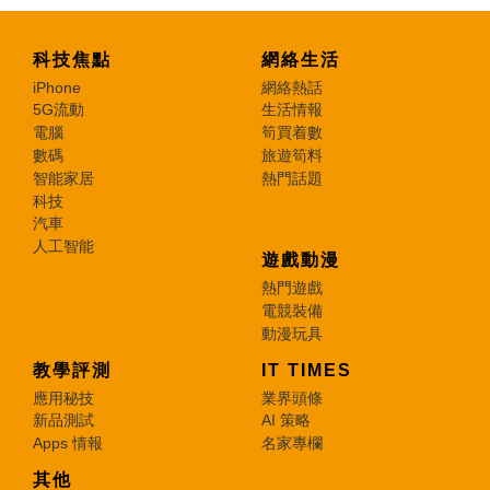
科技焦點
網絡生活
iPhone
網絡熱話
5G流動
生活情報
電腦
筍買着數
數碼
旅遊筍料
智能家居
熱門話題
科技
汽車
人工智能
遊戲動漫
熱門遊戲
電競裝備
動漫玩具
教學評測
IT TIMES
應用秘技
業界頭條
新品測試
AI 策略
Apps 情報
名家專欄
其他