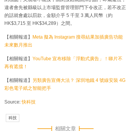
違者會先被縣級以上市場監督管理部門下令改正，若不改正
的話就會處以罰款，金額介乎 5 千至 3 萬人民幣（約
HK$3,715 至 HK$34,289）之間。
【相關報道】
Meta 擬為 Instagram 搜尋結果加插廣告功能
未來數月推出
【相關報道】
YouTube 宣布移除「浮動式廣告」！睇片不
再有遮擋！
【相關報道】
另類廣告宣傳大法？ 深圳地鐵 4 號線安裝 4G
彩色電子紙之智能把手
Source:
快科技
科技
相關文章