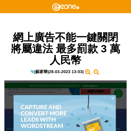
網上廣告不能一鍵關閉
將屬違法 最多罰款 3 萬
人民幣
|
蘇家華
|
28-03-2023 13:03
|