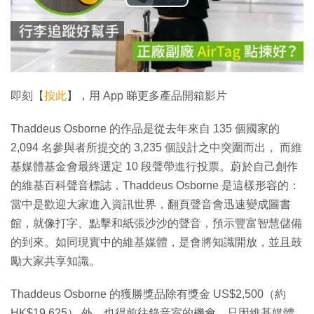
播
放
影
片
即刻【
按此
】，用 App 睇更多產品開箱影片
Thaddeus Osborne 的作品是從去年來自 135 個國家的
2,094 名參與者所提交的 3,235 個設計之中突圍而出， 而維
基媒體基金會最終選定 10 段聲帶進行投票。蔚於自己創作
的維基百科聲音標誌，Thaddeus Osborne 是這樣形容的：
當中是歡迎大家進入資訊世界，翻頁聲音會迅速變成圖書
館，就像打字、點擊和紙張沙沙的聲音，預示豐富智慧儲備
的到來。如同現實中的維基媒體，是會將知識開放，並且鼓
勵大家共享知識。
Thaddeus Osborne 的獲勝獎品除有獎金 US$2,500（約
HK$19,625） 外，也得前往錄音室的機會，只因維基媒體