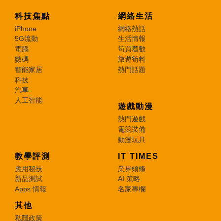
科技焦點
網絡生活
iPhone
網絡熱話
5G流動
生活情報
電腦
筍買着數
數碼
旅遊筍料
智能家居
熱門話題
科技
汽車
人工智能
遊戲動漫
熱門遊戲
電競裝備
動漫玩具
教學評測
IT TIMES
應用秘技
業界頭條
新品測試
AI 策略
Apps 情報
名家專欄
其他
私隱政策