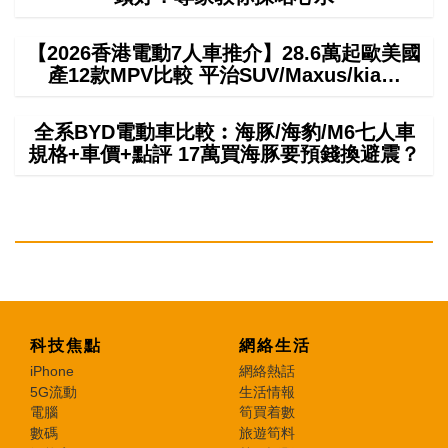
【2026香港電動7人車推介】28.6萬起歐美國
產12款MPV比較 平治SUV/Maxus/kia…
全系BYD電動車比較︰海豚/海豹/M6七人車
規格+車價+點評 17萬買海豚要預錢換避震？
科技焦點
網絡生活
iPhone
網絡熱話
5G流動
生活情報
電腦
筍買着數
數碼
旅遊筍料