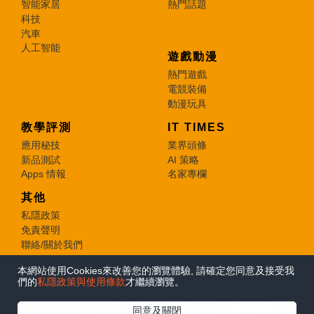
智能家居
熱門話題
科技
汽車
人工智能
遊戲動漫
熱門遊戲
電競裝備
動漫玩具
教學評測
IT TIMES
應用秘技
業界頭條
新品測試
AI 策略
Apps 情報
名家專欄
其他
私隱政策
免責聲明
聯絡/關於我們
本網站使用Cookies來改善您的瀏覽體驗, 請確定您同意及接受我
© 2026 e-zone. All Rights Reserved.
們的
私隱政策與使用條款
才繼續瀏覽。
在Google
同意及關閉
追蹤《e-zone》