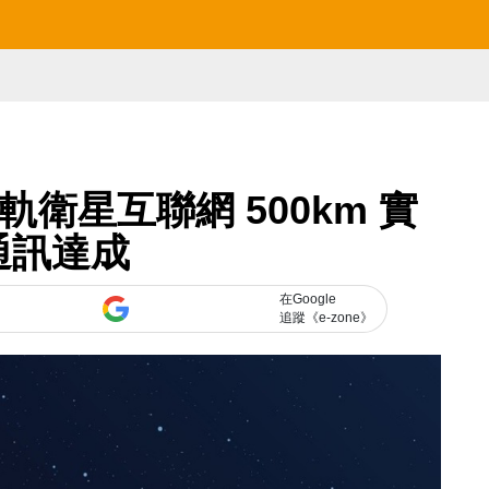
衛星互聯網 500km 實
通訊達成
在Google
追蹤《e-zone》