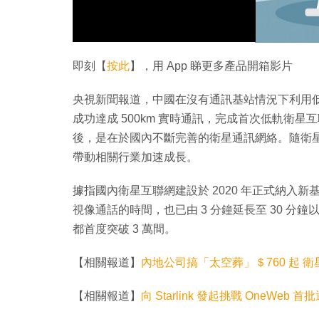
即刻【
按此
】，用 App 睇更多產品開箱影片
央視新聞報道，中國在沒有通訊基站情況下利用
成功達成 500km 實時通訊，完成首次低軌衛
後，是在於國內不斷完善的衛星通訊網絡。隨衛
帶動相關行業加速成長。
據指國內衛星互聯網建設於 2020 年正式納入
視像通話的時間，也已由 3 分鐘延長至 30 分鐘
都首度突破 3 萬間。
【相關報道】
內地公司搞「太空葬」＄760 起 
【相關報道】
向 Starlink 發起挑戰 OneWeb