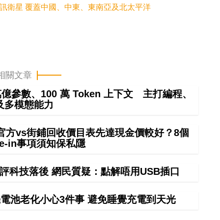
s 通訊衛星 覆蓋中國、中東、東南亞及北太平洋
相關文章
4 萬億參數、100 萬 Token 上下文 主打編程、
及多模態能力
 in官方vs街鋪回收價目表先達現金價較好？8個
rade-in事項須知保私隱
評科技落後 網民質疑：點解唔用USB插口
電池老化小心3件事 避免睡覺充電到天光