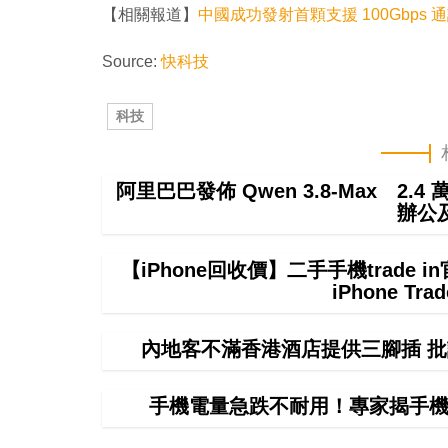
【相關報道】
中國成功發射首顆支援 100Gbp
Source:
快科技
科技
阿里巴巴發佈 Qwen 3.8-Max 2.
辦公
【iPhone回收價】二手手機trade
iPhone T
內地客不滿香港酒店提供三腳插 批
手機電量急跌不耐用！專家揭手機