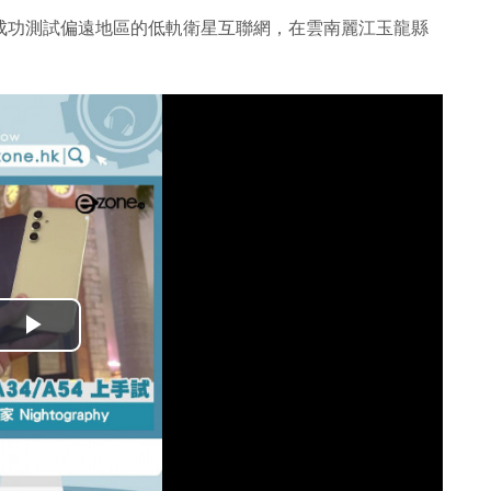
國內成功測試偏遠地區的低軌衛星互聯網，在雲南麗江玉龍縣
播
放
影