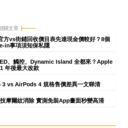
相關文章
 in官方vs街鋪回收價目表先達現金價較好？8個
rade-in事項須知保私隱
ED、觸控、Dynamic Island 全都來？Apple
21 年後最大改款
ro 3 vs AirPods 4 規格售價差異一文睇清
技摩爾紋消除 實測免裝App畫面秒變高清