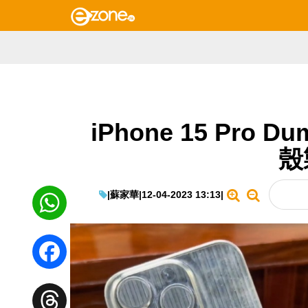
iPhone 15 Pro
殼
|
蘇家華
|
12-04-2023 13:13
|
WhatsApp
Facebook