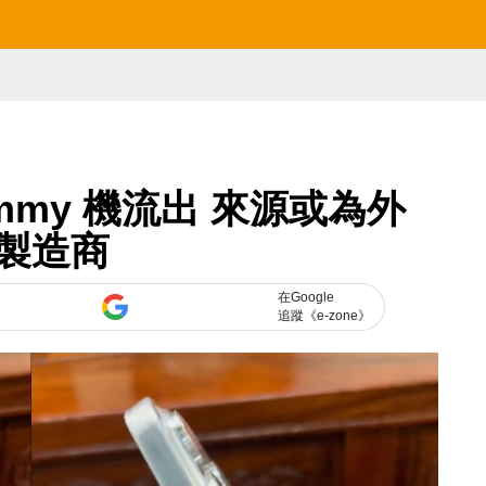
 Dummy 機流出 來源或為外
製造商
在Google
追蹤《e-zone》