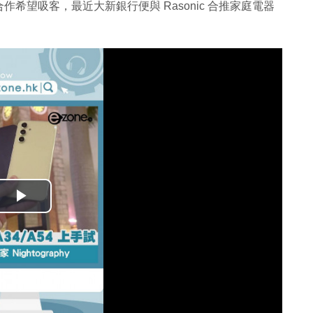
希望吸客，最近大新銀行便與 Rasonic 合推家庭電器
播
放
影
片