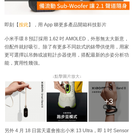
影
片
即刻【
按此
】，用 App 睇更多產品開箱科技影片
小米手環 8 預訂採用 1.62 吋 AMOLED，外形無太大新意，
但配件就好吸引。除了有更多不同款式的錶帶供使用，用家
更可選擇以吊飾或波鞋計步器使用，搭配最新的步姿分析功
能，實用性幾強。
↓點擊圖片放大↓
+3
另外 4 月 18 日當天還會推出小米 13 Ultra，即 1 吋 Sensor