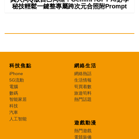
秘技輕鬆一鍵整專屬跨次元合照附Prompt
科技焦點
網絡生活
iPhone
網絡熱話
5G流動
生活情報
電腦
筍買着數
數碼
旅遊筍料
智能家居
熱門話題
科技
汽車
人工智能
遊戲動漫
熱門遊戲
電競裝備