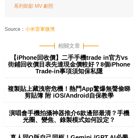
系列助影 MV 劇照
Source：
小米雷軍微博
相關文章
【iPhone回收價】二手手機trade in官方vs
街鋪回收價目表先達現金價較好？8個iPhone
Trade-in事項須知保私隱
複製貼上藏洩密危機！熱門App驚爆無聲偷睇
剪貼簿 附 iOS/Android自保教學
演唱會手機拍攝神器推介6款邊部最清？手機
光圈、變焦、錄製模式如何設定？
真人同Q版自己同框！Gemini /GPT AI必學