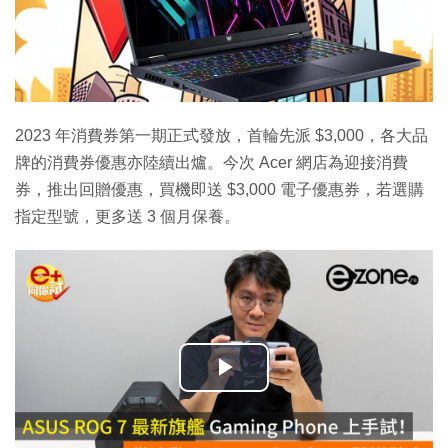
2023 年消費券第一期正式發放，首輪先派 $3,000，各大品
牌的消費券優惠亦陸續出爐。今次 Acer 網店為迎接消費
券，推出回贈優惠，買機即送 $3,000 電子優惠券，若選購
指定型號，更多送 3 個月保養。
播
放