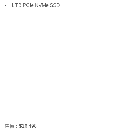
• 1 TB PCIe NVMe SSD
售價：$16,498