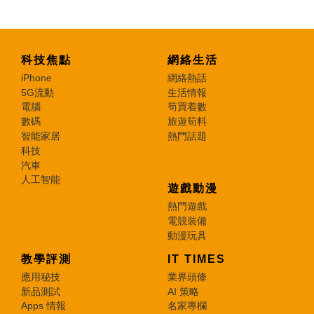
科技焦點
網絡生活
iPhone
網絡熱話
5G流動
生活情報
電腦
筍買着數
數碼
旅遊筍料
智能家居
熱門話題
科技
汽車
人工智能
遊戲動漫
熱門遊戲
電競裝備
動漫玩具
教學評測
IT TIMES
應用秘技
業界頭條
新品測試
AI 策略
Apps 情報
名家專欄