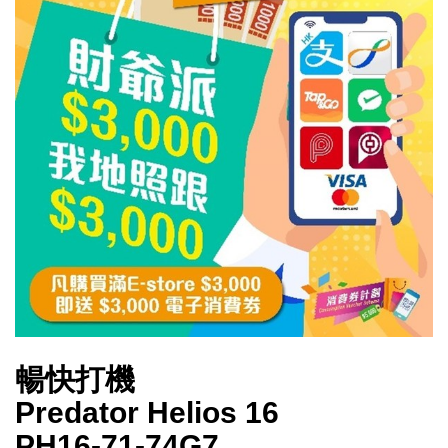
暢快打機
Predator Helios 16
PH16-71-74G7