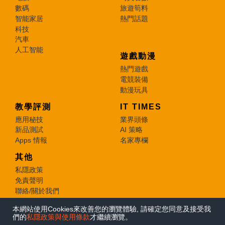
數碼
旅遊筍料
智能家居
熱門話題
科技
汽車
人工智能
遊戲動漫
熱門遊戲
電競裝備
動漫玩具
教學評測
IT TIMES
應用秘技
業界頭條
新品測試
AI 策略
Apps 情報
名家專欄
其他
私隱政策
免責聲明
聯絡/關於我們
本網站使用Cookies來改善您的瀏覽體驗, 請確定您同意及接受我
© 2026 e-zone. All Rights Reserved.
們的
私隱政策與使用條款
才繼續瀏覽。