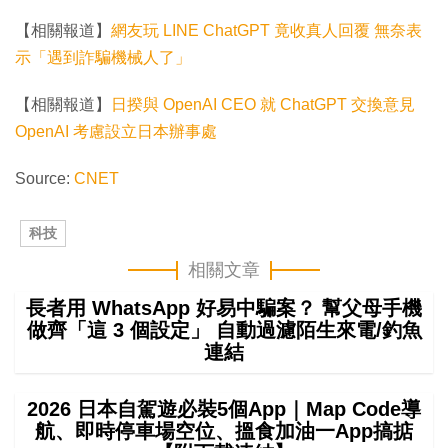
【相關報道】
網友玩 LINE ChatGPT 竟收真人回覆 無奈表
示「遇到詐騙機械人了」
【相關報道】
日揆與 OpenAI CEO 就 ChatGPT 交換意見
OpenAI 考慮設立日本辦事處
Source:
CNET
科技
相關文章
長者用 WhatsApp 好易中騙案？ 幫父母手機
做齊「這 3 個設定」 自動過濾陌生來電/釣魚
連結
2026 日本自駕遊必裝5個App｜Map Code導
航、即時停車場空位、搵食加油一App搞掂