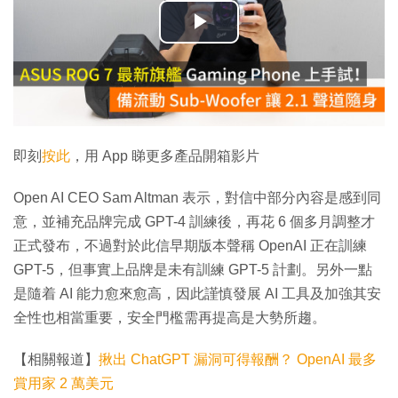
播
放
影
片
即刻
按此
，用 App 睇更多產品開箱影片
Open AI CEO Sam Altman 表示，對信中部分內容是感到同
意，並補充品牌完成 GPT-4 訓練後，再花 6 個多月調整才
正式發布，不過對於此信早期版本聲稱 OpenAI 正在訓練
GPT-5，但事實上品牌是未有訓練 GPT-5 計劃。另外一點
是隨着 AI 能力愈來愈高，因此謹慎發展 AI 工具及加強其安
全性也相當重要，安全門檻需再提高是大勢所趨。
【相關報道】
揪出 ChatGPT 漏洞可得報酬？ OpenAI 最多
賞用家 2 萬美元