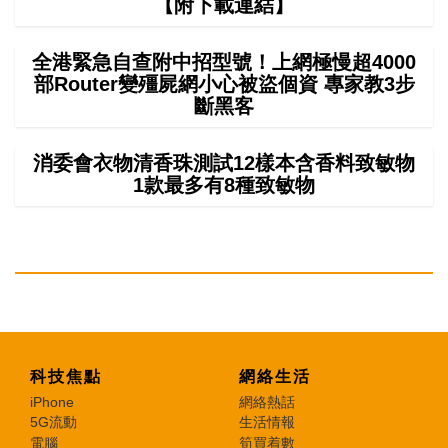
【附下載連結】
全港緊急自查附中招型號！上網極慢超4000
部Router變殭屍網小心被盜個資 專家教3步
斷黑客
消委會衣物清香珠測試12樣本含香料致敏物
1款最多有8種致敏物
科技焦點
網絡生活
iPhone
網絡熱話
5G流動
生活情報
電腦
筍買着數