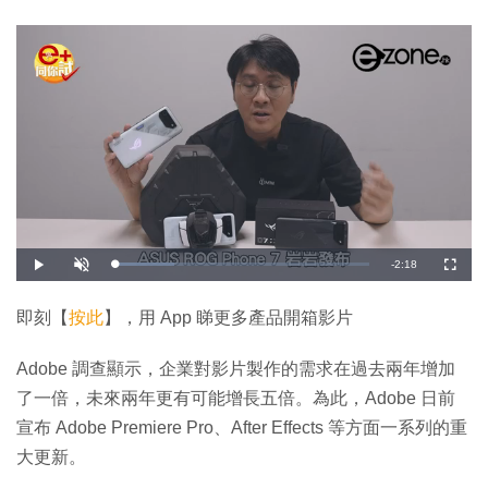
剩
-
2:18
載
播
開
全
入
放
啟
螢
完
音
幕
餘
畢
效
:
即刻【
按此
】，用 App 睇更多產品開箱影片
2
時
3
.
4
間
Adobe 調查顯示，企業對影片製作的需求在過去兩年增加
8
%
了一倍，未來兩年更有可能增長五倍。為此，Adobe 日前
宣布 Adobe Premiere Pro、After Effects 等方面一系列的重
大更新。