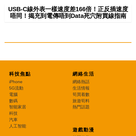
USB-C線外表一樣速度差166倍！正反插速度
唔同！揭充到電傳唔到Data死穴附買線指南
科技焦點
網絡生活
iPhone
網絡熱話
5G流動
生活情報
電腦
筍買着數
數碼
旅遊筍料
智能家居
熱門話題
科技
汽車
人工智能
遊戲動漫