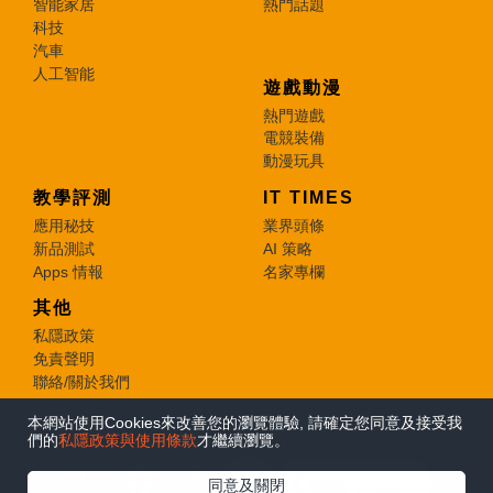
智能家居
熱門話題
科技
汽車
人工智能
遊戲動漫
熱門遊戲
電競裝備
動漫玩具
教學評測
IT TIMES
應用秘技
業界頭條
新品測試
AI 策略
Apps 情報
名家專欄
其他
私隱政策
免責聲明
聯絡/關於我們
本網站使用Cookies來改善您的瀏覽體驗, 請確定您同意及接受我
© 2026 e-zone. All Rights Reserved.
們的
私隱政策與使用條款
才繼續瀏覽。
在Google
同意及關閉
追蹤《e-zone》