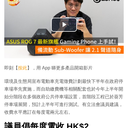
播
放
影
片
即刻【
按此
】，用 App 睇更多產品開箱影片
環境及生態局宣布電動車充電徵費計劃最快下半年在政府停
車場率先實施，而自助繳費機等相關配套也於今年上半年開
始分階段在多個政府公共停車場設置，首階段工程已於葵芳
停車場展開，預計上半年可進行測試。有立法會議員建議，
收費水平應訂在每度電兩元左右。
議員倡每度電收 HK$2