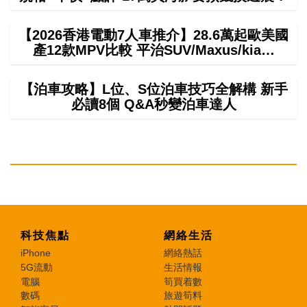
【2026香港電動7人車推介】28.6萬起歐美國
產12款MPV比較 平治SUV/Maxus/kia…
【泊車攻略】L位、S位泊車技巧全解構 新手
必讀8個 Q&A秒變泊車達人
科技焦點
網絡生活
iPhone
網絡熱話
5G流動
生活情報
電腦
筍買着數
數碼
旅遊筍料