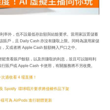
片
.15% 年利率外，也不設最低存款額與結餘要求。當用家設置儲蓄
入該賬戶，且 Daily Cash 亦沒有賺取上限。同時為讓用家儲
或者將 Apple Cash 餘額轉入戶口之中。
蓄儀表板輕鬆查看賬戶餘額，以及所賺取的利息，並且可以隨時利
戶或 Apple Cash 卡便用，有關服務將不另收費。
！一次過收看 4 場直播！
ic 及 Spotify 環球唱片要求將侵權作品下架
 一樣可為 AirPods 進行韌體更新