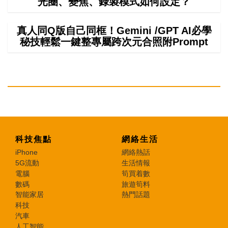
光圈、變焦、錄製模式如何設定？
真人同Q版自己同框！Gemini /GPT AI必學
秘技輕鬆一鍵整專屬跨次元合照附Prompt
科技焦點
網絡生活
iPhone
網絡熱話
5G流動
生活情報
電腦
筍買着數
數碼
旅遊筍料
智能家居
熱門話題
科技
汽車
人工智能