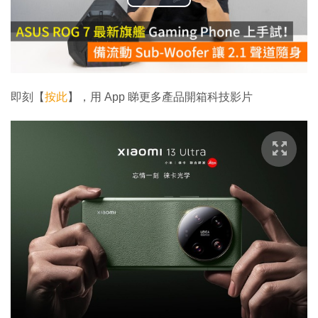
播
放
影
片
即刻【
按此
】，用 App 睇更多產品開箱科技影片