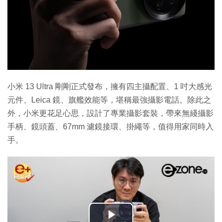
小米 13 Ultra 剛剛正式發布，擁有四主攝配置、1 吋大感光
元件、Leica 鏡、旗艦效能等，堪稱最強攝影電話。除此之
外，小米更花足心思，設計了專業攝影套裝，帶來無綫攝影
手柄、鏡頭蓋、67mm 濾鏡接環、掛繩等，值得用家同時入
手。