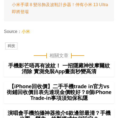
小米手環 8 變吊飾及波鞋計步器！仲有小米 13 Ultra
即將登場
Source：
小米
科技
相關文章
手機影芒唔再有波紋！ 一招隱藏神技摩爾紋
消除 實測免裝App畫面秒變高清
【iPhone回收價】二手手機trade in官方vs
街鋪回收價目表先達現金價較好？8個iPhone
Trade-in事項須知保私隱
演唱會手機拍攝神器推介6款邊部最清？手機