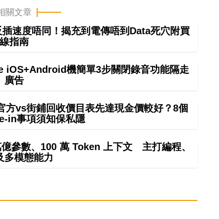
相關文章
正反插速度唔同！揭充到電傳唔到Data死穴附買
線指南
e iOS+Android機簡單3步關閉錄音功能隔走
廣告
 in官方vs街鋪回收價目表先達現金價較好？8個
rade-in事項須知保私隱
4 萬億參數、100 萬 Token 上下文 主打編程、
及多模態能力