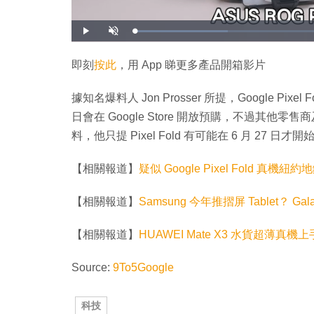
載
播
開
入
放
啟
完
音
畢
效
:
即刻
按此
，用 App 睇更多產品開箱影片
2
3
.
4
據知名爆料人 Jon Prosser 所提，Google Pixel Fo
8
%
日會在 Google Store 開放預購，不過其他零
料，他只提 Pixel Fold 有可能在 6 月 27 日才
【相關報道】
疑似 Google Pixel Fold 真機紐
【相關報道】
Samsung 今年推摺屏 Tablet？ Gal
【相關報道】
HUAWEI Mate X3 水貨超薄
Source:
9To5Google
科技