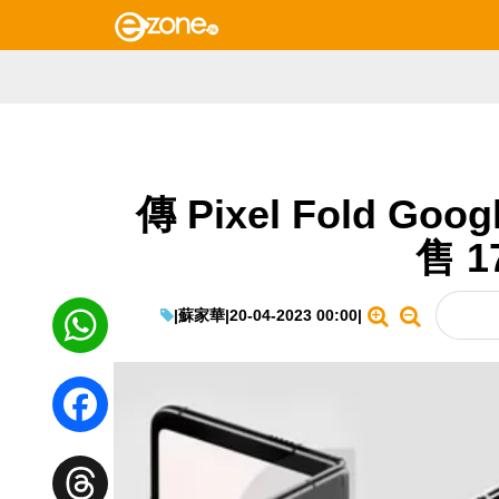
傳 Pixel Fold Go
售 1
|
蘇家華
|
20-04-2023 00:00
|
WhatsApp
Facebook