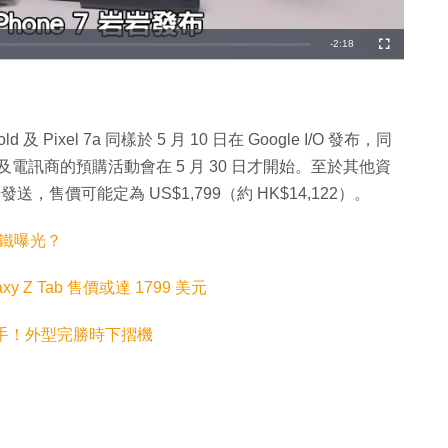
剩
-
2:18
全
螢
幕
餘
時
間
ld 及 Pixel 7a 同樣於 5 月 10 日在 Google I/O 發布，同
售商及電訊商的預購活動會在 5 月 30 日才開始。至於其他資
開始發送，售價可能定為 US$1,799（約 HK$14,122）。
約地鐵曝光？
axy Z Tab 售價或達 1799 美元
真機上手！外型完勝時下摺機