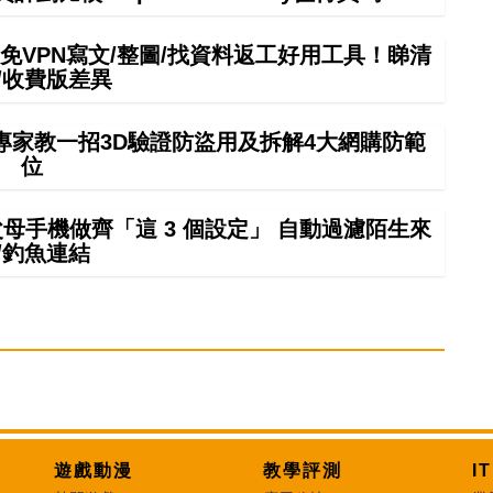
mini免VPN寫文/整圖/找資料返工好用工具！睇清
/收費版差異
專家教一招3D驗證防盜用及拆解4大網購防範
位
幫父母手機做齊「這 3 個設定」 自動過濾陌生來
/釣魚連結
遊戲動漫
教學評測
I