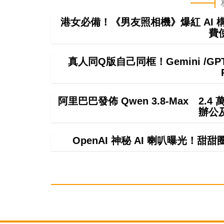
港女必備！《男友照相機》爆紅 AI
費
真人同Q版自己同框！Gemini /
阿里巴巴發佈 Qwen 3.8-Max 2.
辦公
OpenAI 神秘 AI 喇叭曝光！甜