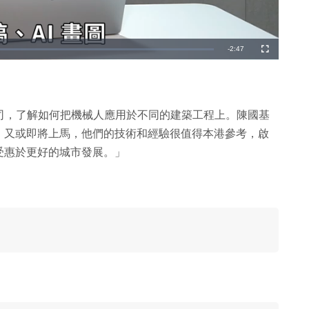
剩
-
2:47
全
螢
幕
餘
時
間
公司，了解如何把機械人應用於不同的建築工程上。陳國基
，又或即將上馬，他們的技術和經驗很值得本港參考，啟
受惠於更好的城市發展。」