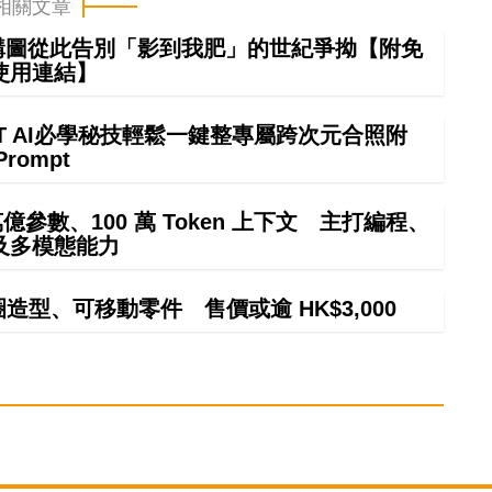
相關文章
 構圖從此告別「影到我肥」的世紀爭拗【附免
使用連結】
GPT AI必學秘技輕鬆一鍵整專屬跨次元合照附
Prompt
4 萬億參數、100 萬 Token 上下文 主打編程、
及多模態能力
甜圈造型、可移動零件 售價或逾 HK$3,000