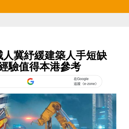
械人冀紓緩建築人手短缺
經驗值得本港參考
在Google
追蹤《e-zone》