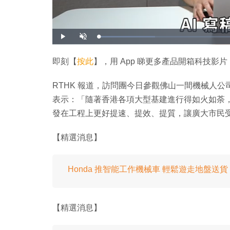
載
播
開
入
放
啟
完
音
畢
效
:
即刻【
按此
】，用 App 睇更多產品開箱科技影片
1
9
.
4
RTHK 報道，訪問團今日參觀佛山一間機械人
0
%
表示：「隨著香港各項大型基建進行得如火如荼
發在工程上更好提速、提效、提質，讓廣大市民
【精選消息】
Honda 推智能工作機械車 輕鬆遊走地盤送貨
【精選消息】