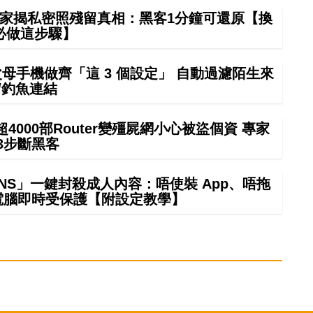
夠？專家揭私密照殘留真相：黑客1分鐘可還原【換
必做這步驟】
幫父母手機做齊「這 3 個設定」 自動過濾陌生來
/釣魚連結
000部Router變殭屍網小心被盜個資 專家
3步斷黑客
庭 DNS」一鍵封殺成人內容：唔使裝 App、唔拖
/電腦即時受保護【附設定教學】