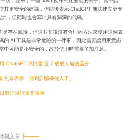
不一致，並舉了一個 Java 反序列化漏洞的例子。當中讓
使其更安全的建議，但隨後表示 ChatGPT 無法建立更安
能力，但同時也會寫出具有漏洞的代碼。
T 目前的操作是存在風險，但這並非說沒有合理的方法來使用這個表
碼的 AI 工具是非常危險的一件事，因此需要讓用家意識
那麼當中可能是不安全的，故於使用時需要多加注意。
性用 ChatGPT 寫情書 近 7 成成人無法區分
真人回覆 無奈表示「遇到詐騙機械人了」
 1 日取消限行實非真事
相關文章