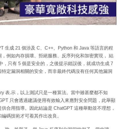
片
 21 個涉及 C、C++、Python 和 Java 等語言的程
洞，例如內存損壞、拒絕服務、反序列化和加密實現， 結
程式中，只有 5 個是安全的，之後提示錯誤後，就成功生成 7
與特定漏洞相關的安全，而非最終代碼沒有任何其他漏洞
houry 表.示，以上測試只是一種算法。當中雖甚麼都不知
tGPT 只會透過建議使用有效輸入來應對安全問題，此舉顯
合用指導。因此結論是 ChatGPT 這種舉動並不理想，
和編碼技術才可着其作出改良。