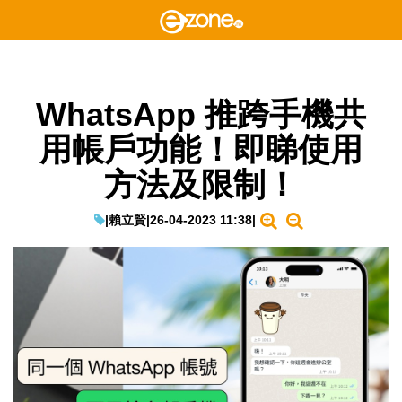
WhatsApp 推跨手機共
用帳戶功能！即睇使用
方法及限制！
|
賴立賢
|
26-04-2023 11:38
|