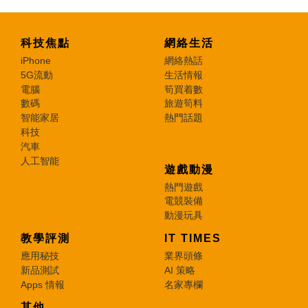
科技焦點
網絡生活
iPhone
網絡熱話
5G流動
生活情報
電腦
筍買着數
數碼
旅遊筍料
智能家居
熱門話題
科技
汽車
人工智能
遊戲動漫
熱門遊戲
電競裝備
動漫玩具
教學評測
IT TIMES
應用秘技
業界頭條
新品測試
AI 策略
Apps 情報
名家專欄
其他