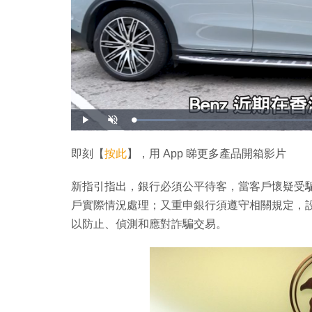
載
播
開
入
放
啟
完
音
畢
效
:
即刻【
按此
】，用 App 睇更多產品開箱影片
1
0
.
5
新指引指出，銀行必須公平待客，當客戶懷疑受
9
%
戶實際情況處理；又重申銀行須遵守相關規定，
以防止、偵測和應對詐騙交易。