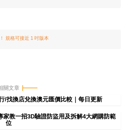
光元件！ 規格可接近 1 吋版本
相關文章
間銀行/找換店兌換澳元匯價比較｜每日更新
專家教一招3D驗證防盜用及拆解4大網購防範
位