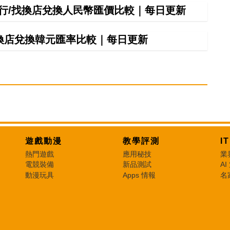
間銀行/找換店兌換人民幣匯價比較｜每日更新
找換店兌換韓元匯率比較｜每日更新
遊戲動漫
教學評測
I
熱門遊戲
應用秘技
業
電競裝備
新品測試
AI
動漫玩具
Apps 情報
名