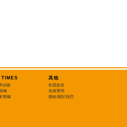
T TIMES
其他
界頭條
私隱政策
 策略
免責聲明
家專欄
聯絡/關於我們