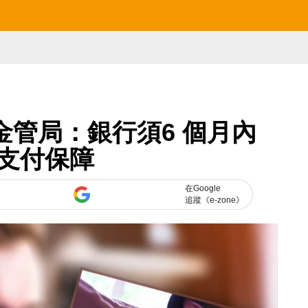
金管局：銀行須6 個月內
支付保障
在Google
追蹤《e-zone》