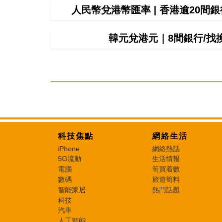
人民幣兌港幣匯率 | 香港逾20
韓元兌港元｜8間銀行/
科技焦點
網絡生活
iPhone
網絡熱話
5G流動
生活情報
電腦
筍買着數
數碼
旅遊筍料
智能家居
熱門話題
科技
汽車
人工智能