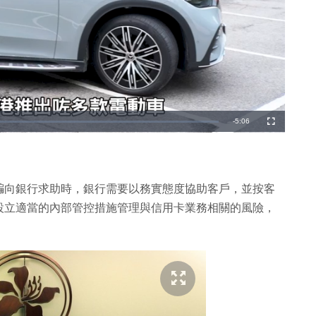
剩
-
5:06
全
螢
幕
餘
時
間
騙向銀行求助時，銀行需要以務實態度協助客戶，並按客
設立適當的內部管控措施管理與信用卡業務相關的風險，