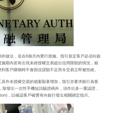
排的做法，並在6個月內實行措施。指引規定客戶必須向銀
實施期內若有出現未經授權交易超出信用限額的情況，銀
便利客戶購物時不會因信貸額不足而令交易立即被拒絕。
工具作未授權交易的個案顯著增加，指引亦要求銀行為客
y)時，除發出一次性手機短訊驗證碼外，須作出多一重認證，
irmation)，以確認客戶確實有向銀行發出相關綁定指示。