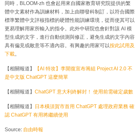
同時，BLOOM-zh 也會起用來自國家教育研究院提供的繁
體中文素材作為訓練材料，加上由聯發科制訂，以符合國際
標準繁體中文評核指標的硬體性能訓練環境，從而使其可以
更易理解用家所輸入的指令。此外中研院也會針對該 AI 模
型生成的文字，進行自動偵測與修正，避免生成的文字內容
具有偏見或敵意等不適內容。有興趣的用家可以
按此試用及
下載
。
【相關報道】
【AI 特攻】李開復宣布籌組 Project AI 2.0 不
是中文版 ChatGPT 這麼簡單
【相關報道】
ChatGPT 意大利終解封！ 使用前需確定歲數
【相關報道】
日本橫須賀市首用 ChatGPT 處理政府業務 確
認 ChatGPT 有用將繼續使用
Source:
自由時報