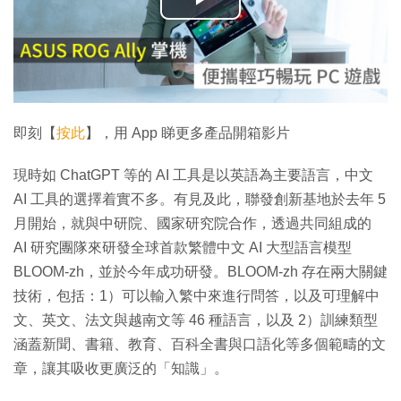
播
放
影
片
即刻【
按此
】，用 App 睇更多產品開箱影片
現時如 ChatGPT 等的 AI 工具是以英語為主要語言，中文
AI 工具的選擇着實不多。有見及此，聯發創新基地於去年 5
月開始，就與中研院、國家研究院合作，透過共同組成的
AI 研究團隊來研發全球首款繁體中文 AI 大型語言模型
BLOOM-zh，並於今年成功研發。BLOOM-zh 存在兩大關鍵
技術，包括：1）可以輸入繁中來進行問答，以及可理解中
文、英文、法文與越南文等 46 種語言，以及 2）訓練類型
涵蓋新聞、書籍、教育、百科全書與口語化等多個範疇的文
章，讓其吸收更廣泛的「知識」。