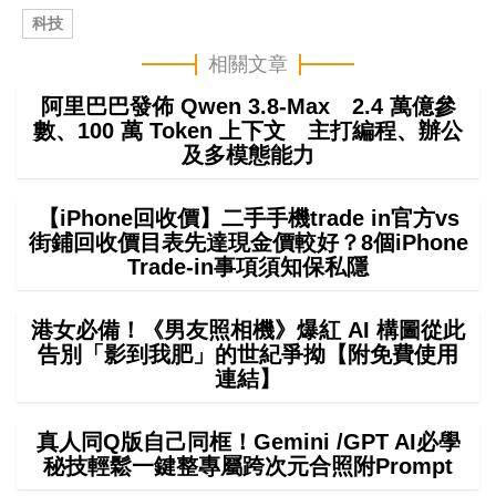
科技
相關文章
阿里巴巴發佈 Qwen 3.8-Max 2.4 萬億參
數、100 萬 Token 上下文 主打編程、辦公
及多模態能力
【iPhone回收價】二手手機trade in官方vs
街鋪回收價目表先達現金價較好？8個iPhone
Trade-in事項須知保私隱
港女必備！《男友照相機》爆紅 AI 構圖從此
告別「影到我肥」的世紀爭拗【附免費使用
連結】
真人同Q版自己同框！Gemini /GPT AI必學
秘技輕鬆一鍵整專屬跨次元合照附Prompt