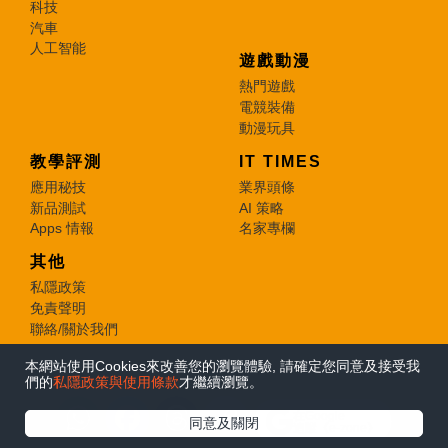
科技
汽車
人工智能
遊戲動漫
熱門遊戲
電競裝備
動漫玩具
教學評測
IT TIMES
應用秘技
業界頭條
新品測試
AI 策略
Apps 情報
名家專欄
其他
私隱政策
免責聲明
聯絡/關於我們
本網站使用Cookies來改善您的瀏覽體驗, 請確定您同意及接受我
© 2026 e-zone. All Rights Reserved.
們的
私隱政策與使用條款
才繼續瀏覽。
在Google
同意及關閉
追蹤《e-zone》