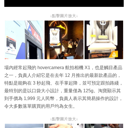
↓點擊圖片放大↓
場內經常起飛的 hovercamera 航拍相機 X1，也是觸目產品
之一，負責人介紹它是在去年 12 月推出的最新款產品的，
特點是能夠在 3 秒起飛、在手掌起降，並可預定跟拍路綫，
最特別的是以口袋大小設計，重量僅為 125g。淘寶顯示其
到手價為 1,999 元人民幣，負責人表示其簡易操作的設計，
令大多數落單購買的用戶均為女生。
↓點擊圖片放大↓