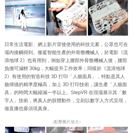
日常生活電影、網上影片背後使用的科技元素，公眾也可在
場內接觸得到。傲鲨智能生產的外骨骼機械人，於電影《流
浪地球 2》也有用到，例如穿上腰部外骨骼機械人後，腰部
負擔可減輕 30kg，大幅提升工作效率；同樣於《流浪地球
2》有使用的智造科技 3D 打印「人臉面具」，特點是其人
臉掃描的精準度極高，加上 3D 打印技術，讓生產「人臉面
具」的時間大幅縮減一半以上。StepVR 在現場展示其「數
字人」技術，將真人的肢體動作，立刻以數字人方式呈現，
做直播也毋須現真身。
↓點擊圖片放大↓