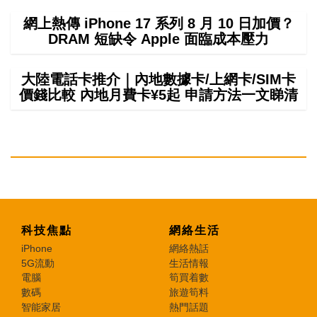
網上熱傳 iPhone 17 系列 8 月 10 日加價？
DRAM 短缺令 Apple 面臨成本壓力
大陸電話卡推介｜內地數據卡/上網卡/SIM卡
價錢比較 內地月費卡¥5起 申請方法一文睇清
科技焦點
網絡生活
iPhone
網絡熱話
5G流動
生活情報
電腦
筍買着數
數碼
旅遊筍料
智能家居
熱門話題