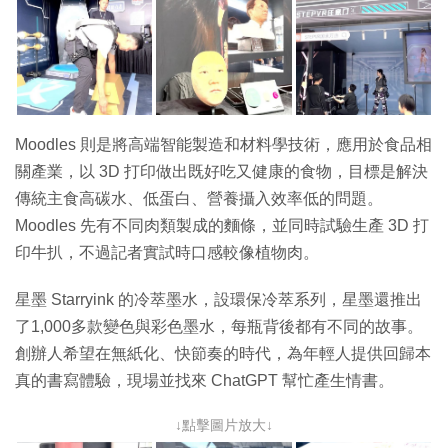
Moodles 則是將高端智能製造和材料學技術，應用於⻝品相
關產業，以 3D 打印做出既好吃又健康的⻝物，目標是解決
傳統主⻝高碳水、低蛋白、營養攝入效率低的問題。
Moodles 先有不同肉類製成的麵條，並同時試驗生產 3D 打
印牛扒，不過記者實試時口感較像植物肉。
星墨 Starryink 的冷萃墨水，設環保冷萃系列，星墨還推出
了1,000多款變色與彩色墨水，每瓶背後都有不同的故事。
創辦人希望在無紙化、快節奏的時代，為年輕人提供回歸本
真的書寫體驗，現場並找來 ChatGPT 幫忙產生情書。
↓點擊圖片放大↓