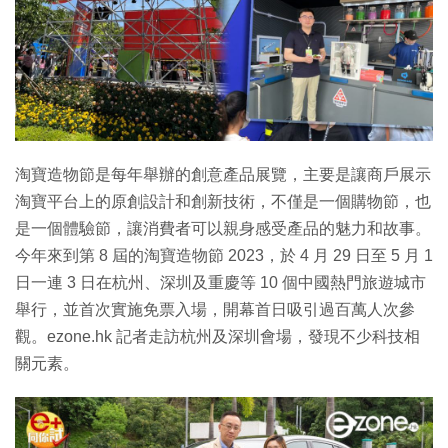
淘寶造物節是每年舉辦的創意產品展覽，主要是讓商戶展示
淘寶平台上的原創設計和創新技術，不僅是一個購物節，也
是一個體驗節，讓消費者可以親身感受產品的魅力和故事。
今年來到第 8 屆的淘寶造物節 2023，於 4 月 29 日至 5 月 1
日一連 3 日在杭州、深圳及重慶等 10 個中國熱門旅遊城市
舉行，並首次實施免票入場，開幕首日吸引過百萬人次參
觀。ezone.hk 記者走訪杭州及深圳會場，發現不少科技相
關元素。