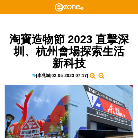
淘寶造物節 2023 直擊深
圳、杭州會場探索生活
新科技
|
李兆城
|
02-05-2023 07:17
|