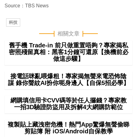
Source：TBS News
科技
相關文章
舊手機 Trade-in 前只做重置唔夠？專家揭私
密照殘留真相：黑客1分鐘可還原【換機前必
做這步驟】
接電話咪亂喂爆粗！專家揭無聲來電恐怖陰
謀 錄你聲紋AI扮你呃身邊人【自保5招必學】
網購填信用卡CVV碼等於任人攞錢？專家教
一招3D驗證防盜用及拆解4大網購防範位
複製貼上藏洩密危機！熱門App驚爆無聲偷睇
剪貼簿 附 iOS/Android自保教學