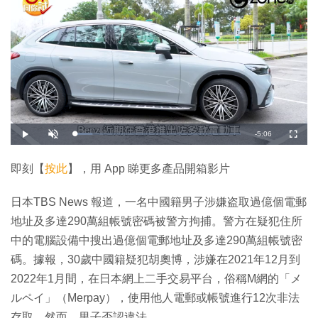
剩
-
5:06
載
播
開
全
入
放
啟
螢
完
音
幕
餘
畢
效
:
即刻【
按此
】，用 App 睇更多產品開箱影片
1
時
0
.
5
間
日本TBS News 報道，一名中國籍男子涉嫌盗取過億個電郵
9
%
地址及多達290萬組帳號密碼被警方拘捕。警方在疑犯住所
中的電腦設備中搜出過億個電郵地址及多達290萬組帳號密
碼。據報，30歲中國籍疑犯胡奧博，涉嫌在2021年12月到
2022年1月間，在日本網上二手交易平台，俗稱M網的「メ
ルペイ」（Merpay），使用他人電郵或帳號進行12次非法
存取。然而，男子否認違法。