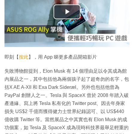
播
放
影
片
即刻【
按此
】，用 App 睇更多產品開箱影片
失敗博物館提到，Elon Musk 有 14 個理由足以令其成為館
內展品之一，其中包括他為兩個孩子起了超奇勿的名字，包
括X AE A-XII 和 Exa Dark Sideræl。另外也包括他曾為
PayPal 創辦人之一、Tesla 與 SpaceX 曾於 2008 年踏入破
產邊緣、寫上將 Tesla 私有化的 Twitter post、因去年身家
損失 US$2 千億而獲得健力士世界紀錄認可、以 US$440
億收購 Twitter 等。當然展品之中其實也有 Elon Musk 的成
功個案，如 Tesla 及 SpaceX 成為現時科技界最舉足輕重的