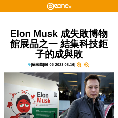
Elon Musk 成失敗博物
館展品之一 結集科技鉅
子的成與敗
|
蘇家華
|
06-05-2023 08:16
|