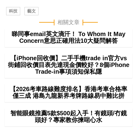
科技
藝文
相關文章
睇同事email英文滴汗！ To Whom It May
Concern意思正確用法10大疑問解答
【iPhone回收價】二手手機trade in官方vs
街鋪回收價目表先達現金價較好？8個iPhone
Trade-in事項須知保私隱
【2026考車路線難度排名】香港考車合格率
僅三成 港島九龍新界考牌路線易中難比拼
智能眼鏡推薦5款$500起入手！有鏡頭/冇鏡
頭好？專家教你揀啱心水