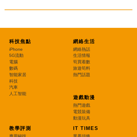
科技焦點
網絡生活
iPhone
網絡熱話
5G流動
生活情報
電腦
筍買着數
數碼
旅遊筍料
智能家居
熱門話題
科技
汽車
人工智能
遊戲動漫
熱門遊戲
電競裝備
動漫玩具
教學評測
IT TIMES
應用秘技
業界頭條