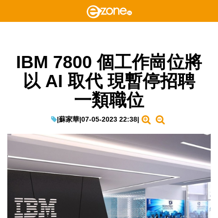
IBM 7800 個工作崗位將
以 AI 取代 現暫停招聘
一類職位
|
蘇家華
|
07-05-2023 22:38
|