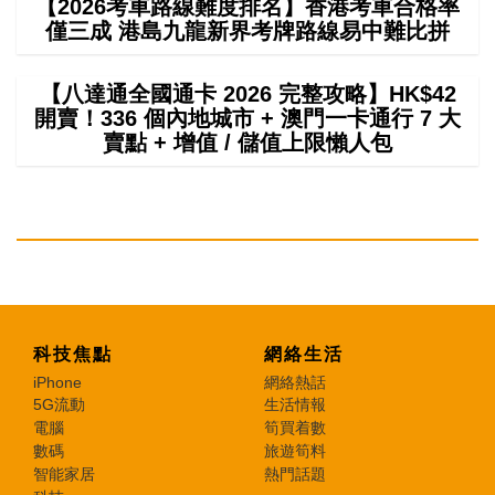
【2026考車路線難度排名】香港考車合格率
僅三成 港島九龍新界考牌路線易中難比拼
【八達通全國通卡 2026 完整攻略】HK$42
開賣！336 個內地城市 + 澳門一卡通行 7 大
賣點 + 增值 / 儲值上限懶人包
科技焦點
網絡生活
iPhone
網絡熱話
5G流動
生活情報
電腦
筍買着數
數碼
旅遊筍料
智能家居
熱門話題