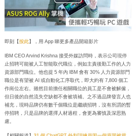
播
放
影
片
即刻【
按此
】，用 App 睇更多產品開箱影片
IBM CEO Arvind Krishna 接受外媒訪問時，表示公司現停
止招聘可能被人工智能取代職位，例如主責後勤工作的人力
資源部門職位。他也提 5 年內 IBM 會有 30% 人力資源部門
職位是有望被 AI 或自動化工序取代，即大約有 7,800 個工
作崗位左右。雖然目前擔任相關職位的員工是不會被解僱，
但日後的自然流失空缺都不會被填補。之不過品牌發言人也
補充，現時品牌仍有數千個職位是繼續招聘，沒有所謂的暫
停招聘，只是品牌的選擇人材過程，會更為審慎及深思熟
慮。
【相關報道】
31 個 ChatGPT 外判訓練員因一個原因被裁