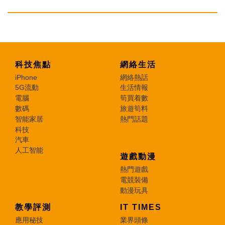
科技焦點
網絡生活
iPhone
網絡熱話
5G流動
生活情報
電腦
筍買着數
數碼
旅遊筍料
智能家居
熱門話題
科技
汽車
人工智能
遊戲動漫
熱門遊戲
電競裝備
動漫玩具
教學評測
IT TIMES
應用秘技
業界頭條