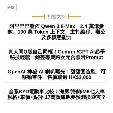
科技
相關文章
阿里巴巴發佈 Qwen 3.8-Max 2.4 萬億參
數、100 萬 Token 上下文 主打編程、辦公
及多模態能力
真人同Q版自己同框！Gemini /GPT AI必學
秘技輕鬆一鍵整專屬跨次元合照附Prompt
OpenAI 神秘 AI 喇叭曝光！甜甜圈造型、可
移動零件 售價或逾 HK$3,000
全系BYD電動車比較︰海豚/海豹/M6七人車
規格+車價+點評 17萬買海豚要預錢換避震？