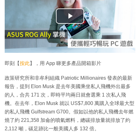
播
放
影
片
即刻【
按此
】，用 App 睇更多產品開箱影片
政策研究所和非牟利組織 Patriotic Millionaires 發表的最新
報告，提到 Elon Musk 是去年美國乘坐私人飛機外出最多
的人，合共 171 次，即時平均兩日就會選乘 1 次私人飛
機。在去年，Elon Musk 就以 US$7,800 萬購入全球最大型
的私人飛機 Gulfstream G700。假如以他的私人飛機去年燃
燒了約 221,358 加侖的噴氣燃料，總碳排放量就排放了約
2,112 噸，碳足跡比一般美國人多 132 倍。