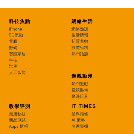
科技焦點
網絡生活
iPhone
網絡熱話
5G流動
生活情報
電腦
筍買着數
數碼
旅遊筍料
智能家居
熱門話題
科技
汽車
人工智能
遊戲動漫
熱門遊戲
電競裝備
動漫玩具
教學評測
IT TIMES
應用秘技
業界頭條
新品測試
AI 策略
Apps 情報
名家專欄