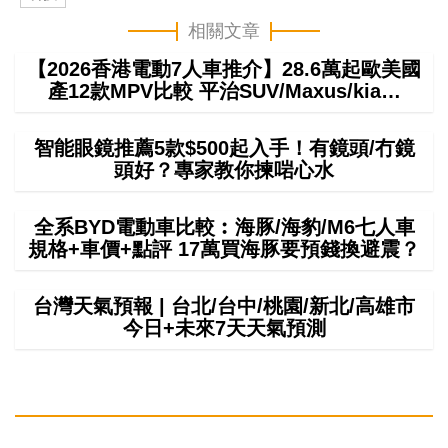
相關文章
【2026香港電動7人車推介】28.6萬起歐美國
產12款MPV比較 平治SUV/Maxus/kia…
智能眼鏡推薦5款$500起入手！有鏡頭/冇鏡
頭好？專家教你揀啱心水
全系BYD電動車比較︰海豚/海豹/M6七人車
規格+車價+點評 17萬買海豚要預錢換避震？
台灣天氣預報 | 台北/台中/桃園/新北/高雄市
今日+未來7天天氣預測