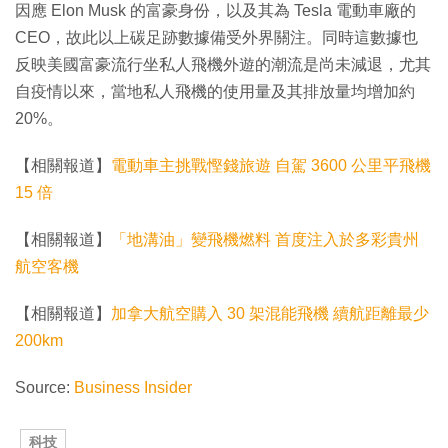
因應 Elon Musk 的富豪身份，以及其為 Tesla 電動車廠的
CEO，故此以上碳足跡數據備受外界關注。同時這數據也
反映美國富豪流行坐私人飛機外遊的潮流是尚未減退，尤其
自疫情以來，當地私人飛機的使用量及其排放量均增加約
20%。
【相關報道】
電動車主挑戰慳錢旅遊 自駕 3600 公里平飛機
15 倍
【相關報道】
「地溝油」變飛機燃料 首度注入於多彩貴州
航空客機
【相關報道】
加拿大航空購入 30 架混能飛機 續航距離最少
200km
Source:
Business Insider
科技