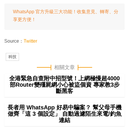
WhatsApp 官方升級三大功能！收集意見、轉寄、分
享更方便！
Source：
Twitter
科技
相關文章
全港緊急自查附中招型號！上網極慢超4000
部Router變殭屍網小心被盜個資 專家教3步
斷黑客
長者用 WhatsApp 好易中騙案？ 幫父母手機
做齊「這 3 個設定」 自動過濾陌生來電/釣魚
連結