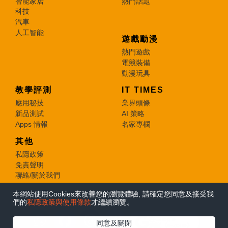
智能家居
熱門話題
科技
汽車
人工智能
遊戲動漫
熱門遊戲
電競裝備
動漫玩具
教學評測
IT TIMES
應用秘技
業界頭條
新品測試
AI 策略
Apps 情報
名家專欄
其他
私隱政策
免責聲明
聯絡/關於我們
本網站使用Cookies來改善您的瀏覽體驗, 請確定您同意及接受我
© 2026 e-zone. All Rights Reserved.
們的
私隱政策與使用條款
才繼續瀏覽。
在Google
同意及關閉
追蹤《e-zone》