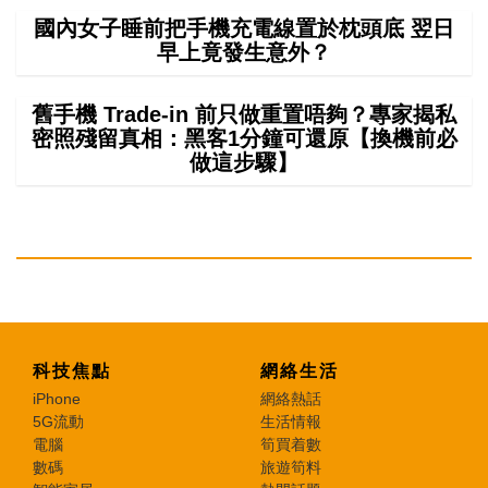
國內女子睡前把手機充電線置於枕頭底 翌日
早上竟發生意外？
舊手機 Trade-in 前只做重置唔夠？專家揭私
密照殘留真相：黑客1分鐘可還原【換機前必
做這步驟】
科技焦點
網絡生活
iPhone
網絡熱話
5G流動
生活情報
電腦
筍買着數
數碼
旅遊筍料