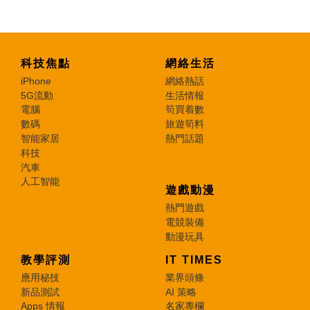
科技焦點
網絡生活
iPhone
網絡熱話
5G流動
生活情報
電腦
筍買着數
數碼
旅遊筍料
智能家居
熱門話題
科技
汽車
人工智能
遊戲動漫
熱門遊戲
電競裝備
動漫玩具
教學評測
IT TIMES
應用秘技
業界頭條
新品測試
AI 策略
Apps 情報
名家專欄