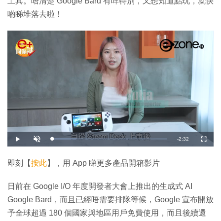
工具。唔清楚 Google Bard 有咩特別，又想知道點玩，就快
啲睇堆落去啦！
剩
-
2:32
載
播
開
全
入
放
啟
螢
完
音
幕
餘
畢
效
:
即刻【
按此
】，用 App 睇更多產品開箱影片
2
時
1
.
3
間
日前在 Google I/O 年度開發者大會上推出的生成式 AI
2
%
Google Bard，而且已經唔需要排隊等候，Google 宣布開放
予全球超過 180 個國家與地區用戶免費使用，而且後續還