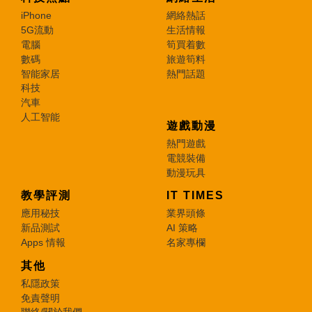
iPhone
網絡熱話
5G流動
生活情報
電腦
筍買着數
數碼
旅遊筍料
智能家居
熱門話題
科技
汽車
人工智能
遊戲動漫
熱門遊戲
電競裝備
動漫玩具
教學評測
IT TIMES
應用秘技
業界頭條
新品測試
AI 策略
Apps 情報
名家專欄
其他
私隱政策
免責聲明