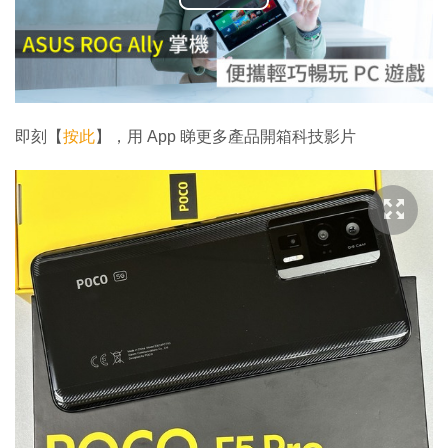
播
放
影
片
即刻【
按此
】，用 App 睇更多產品開箱科技影片