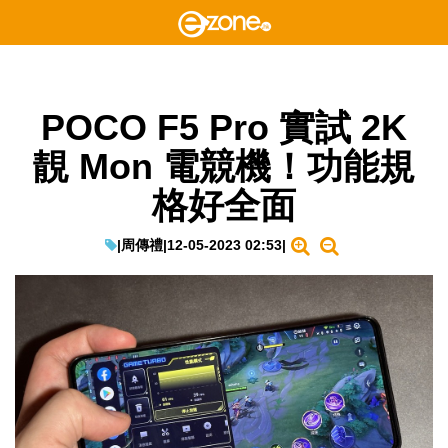
POCO F5 Pro 實試 2K
靚 Mon 電競機！功能規
格好全面
|
周傳禮
|
12-05-2023 02:53
|