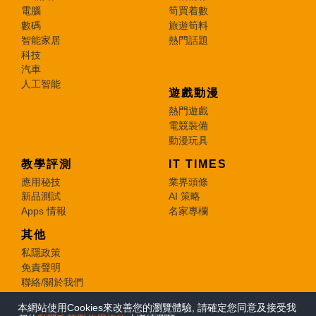
電腦
筍買着數
數碼
旅遊筍料
智能家居
熱門話題
科技
汽車
人工智能
遊戲動漫
熱門遊戲
電競裝備
動漫玩具
教學評測
IT TIMES
應用秘技
業界頭條
新品測試
AI 策略
Apps 情報
名家專欄
其他
私隱政策
免責聲明
聯絡/關於我們
本網站使用Cookies來改善您的瀏覽體驗, 請確定您同意及接受我
© 2026 e-zone. All Rights Reserved.