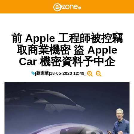
前 Apple 工程師被控竊
取商業機密 盜 Apple
Car 機密資料予中企
|
蘇家華
|
18-05-2023 12:49
|