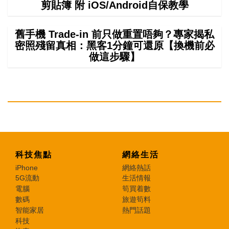
剪貼簿 附 iOS/Android自保教學
舊手機 Trade-in 前只做重置唔夠？專家揭私
密照殘留真相：黑客1分鐘可還原【換機前必
做這步驟】
科技焦點
網絡生活
iPhone
網絡熱話
5G流動
生活情報
電腦
筍買着數
數碼
旅遊筍料
智能家居
熱門話題
科技