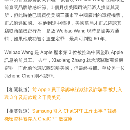
前查閱品牌敏感細節。1 個月後美國司法部派人搜查其寓
所，但此時他已購買從美國三藩市至中國廣州的單程機票，
正式潛逃回國。 在他到達中國後，美國當局才正式確認其
竊取商業機密行為。是故 Weibao Wang 現時是被美方通
輯，如果他成功被引渡並定罪，最高可判監 60 年。
Weibao Wang 是 Apple 歷來第 3 位被控為中國盜取 Apple
訊息的前員工。 去年，Xiaolang Zhang 就承認竊取商業機
密罪，而此前他還試圖逃離美國，但最終被捕。至於另一位
Jizhong Chen 則不認罪。
【相關報道】
前 Apple 員工承認串謀欺詐及詐騙罪 被判入
獄 3 年及罰款近 2 千萬美元
【相關報道】
Samsung 引入 ChatGPT 工作出事？韓媒：
機密資料被存入 ChatGPT 數據庫