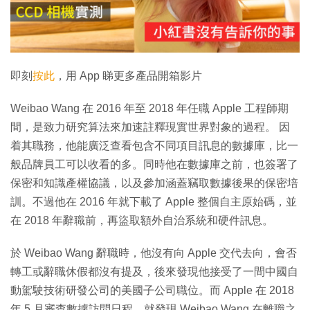
放
影
片
即刻
按此
，用 App 睇更多產品開箱影片
Weibao Wang 在 2016 年至 2018 年任職 Apple 工程師期
間，是致力研究算法來加速註釋現實世界對象的過程。 因
着其職務，他能廣泛查看包含不同項目訊息的數據庫，比一
般品牌員工可以收看的多。同時他在數據庫之前，也簽署了
保密和知識產權協議，以及參加涵蓋竊取數據後果的保密培
訓。不過他在 2016 年就下載了 Apple 整個自主原始碼，並
在 2018 年辭職前，再盜取額外自治系統和硬件訊息。
於 Weibao Wang 辭職時，他沒有向 Apple 交代去向，會否
轉工或辭職休假都沒有提及，後來發現他接受了一間中國自
動駕駛技術研發公司的美國子公司職位。而 Apple 在 2018
年 5 月審查數據訪問日程，就發現 Weibao Wang 在離職之