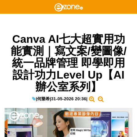
Canva AI七大超實用功
能實測｜寫文案/變圖像/
統一品牌管理 即學即用
設計功力Level Up【AI
辦公室系列】
|
何樂希
|
31-05-2026 20:36
|