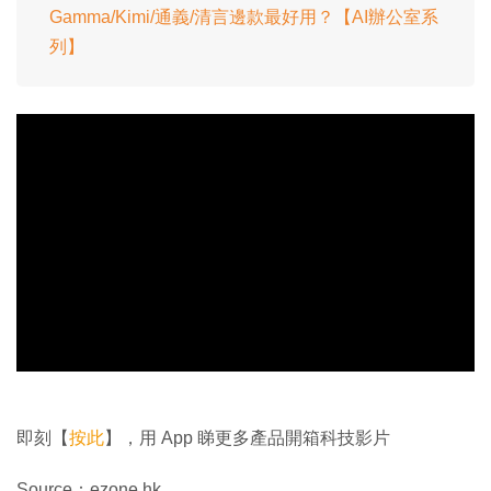
Gamma/Kimi/通義/清言邊款最好用？【AI辦公室系
列】
即刻【
按此
】，用 App 睇更多產品開箱科技影片
Source：ezone.hk