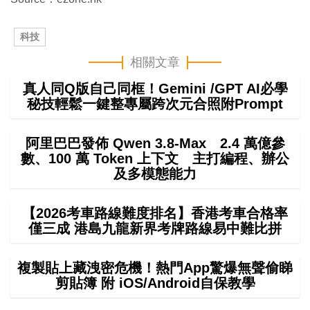
科技
相關文章
真人同Q版自己同框！Gemini /GPT AI必學
秘技輕鬆一鍵整專屬跨次元合照附Prompt
阿里巴巴發佈 Qwen 3.8-Max 2.4 萬億參
數、100 萬 Token 上下文 主打編程、辦公
及多模態能力
【2026考車路線難度排名】香港考車合格率
僅三成 港島九龍新界考牌路線易中難比拼
複製貼上藏洩密危機！熱門App驚爆無聲偷睇
剪貼簿 附 iOS/Android自保教學