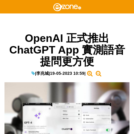
OpenAI 正式推出
ChatGPT App 實測語音
提問更方便
|
李兆城
|
19-05-2023 10:59
|