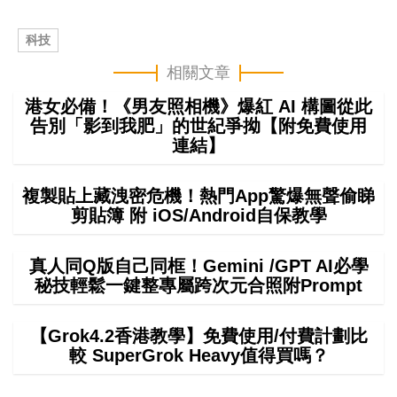
科技
相關文章
港女必備！《男友照相機》爆紅 AI 構圖從此
告別「影到我肥」的世紀爭拗【附免費使用
連結】
複製貼上藏洩密危機！熱門App驚爆無聲偷睇
剪貼簿 附 iOS/Android自保教學
真人同Q版自己同框！Gemini /GPT AI必學
秘技輕鬆一鍵整專屬跨次元合照附Prompt
【Grok4.2香港教學】免費使用/付費計劃比
較 SuperGrok Heavy值得買嗎？