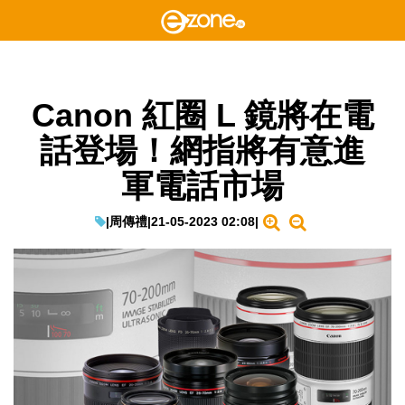
Canon 紅圈 L 鏡將在電
話登場！網指將有意進
軍電話市場
|
周傳禮
|
21-05-2023 02:08
|