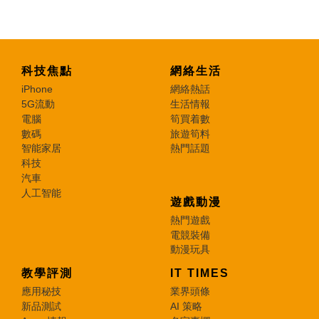
科技焦點
網絡生活
iPhone
網絡熱話
5G流動
生活情報
電腦
筍買着數
數碼
旅遊筍料
智能家居
熱門話題
科技
汽車
人工智能
遊戲動漫
熱門遊戲
電競裝備
動漫玩具
教學評測
IT TIMES
應用秘技
業界頭條
新品測試
AI 策略