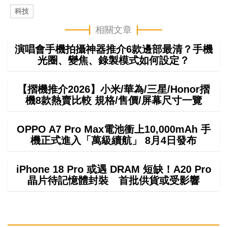
科技
相關文章
演唱會手機拍攝神器推介6款邊部最清？手機
光圈、變焦、錄製模式如何設定？
【摺機推介2026】小米/華為/三星/Honor摺
機8款熱賣比較 規格/售價/屏幕尺寸一覽
OPPO A7 Pro Max電池衝上10,000mAh 手
機正式進入「萬級續航」 8月4日發布
iPhone 18 Pro 或遇 DRAM 短缺！A20 Pro
晶片待記憶體封裝 首批供貨或受影響