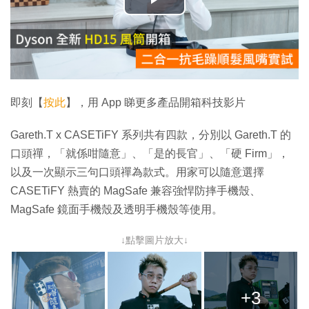
播
放
影
片
即刻【
按此
】，用 App 睇更多產品開箱科技影片
Gareth.T x CASETiFY 系列共有四款，分別以 Gareth.T 的
口頭禪，「就係咁隨意」、「是的長官」、「硬 Firm」，
以及一次顯示三句口頭禪為款式。用家可以隨意選擇
CASETiFY 熱賣的 MagSafe 兼容強悍防摔手機殼、
MagSafe 鏡面手機殼及透明手機殼等使用。
↓點擊圖片放大↓
+3