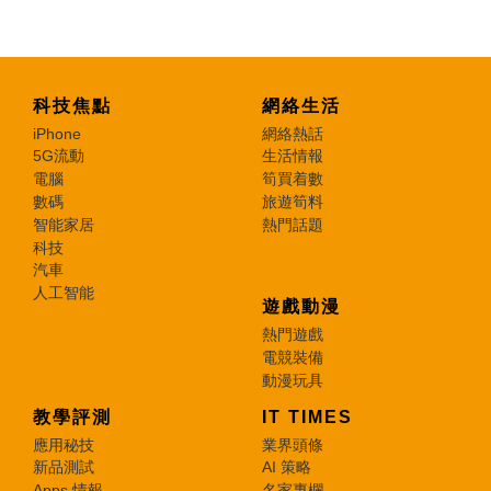
科技焦點
網絡生活
iPhone
網絡熱話
5G流動
生活情報
電腦
筍買着數
數碼
旅遊筍料
智能家居
熱門話題
科技
汽車
人工智能
遊戲動漫
熱門遊戲
電競裝備
動漫玩具
教學評測
IT TIMES
應用秘技
業界頭條
新品測試
AI 策略
Apps 情報
名家專欄