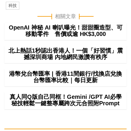
科技
相關文章
OpenAI 神秘 AI 喇叭曝光！甜甜圈造型、可
移動零件 售價或逾 HK$3,000
北上熱話1秒認出香港人！一個「好習慣」震
撼深圳商場 內地網民激讚有秩序
港幣兌台幣匯率 | 香港11間銀行/找換店兌換
台幣匯率比較｜每日更新
真人同Q版自己同框！Gemini /GPT AI必學
秘技輕鬆一鍵整專屬跨次元合照附Prompt