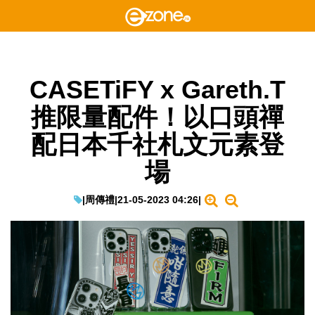
CASETiFY x Gareth.T
推限量配件！以口頭禪
配日本千社札文元素登
場
|
周傳禮
|
21-05-2023 04:26
|