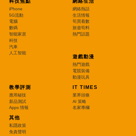
科技焦點
網絡生活
iPhone
網絡熱話
5G流動
生活情報
電腦
筍買着數
數碼
旅遊筍料
智能家居
熱門話題
科技
汽車
人工智能
遊戲動漫
熱門遊戲
電競裝備
動漫玩具
教學評測
IT TIMES
應用秘技
業界頭條
新品測試
AI 策略
Apps 情報
名家專欄
其他
私隱政策
免責聲明