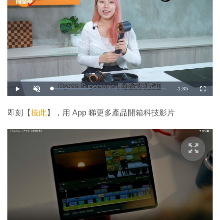
剩
-
1:35
載
播
開
全
入
放
啟
螢
完
音
幕
餘
畢
效
:
即刻【
按此
】，用 App 睇更多產品開箱科技影片
3
時
4
.
1
間
1
%